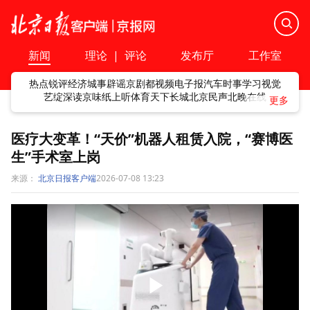
新闻
理论
|
评论
发布厅
工作室
热点
锐评
经济
城事
辟谣
京剧
都视频
电子报
汽车
时事
学习
视觉
艺绽
深读
京味
纸上听
体育
天下
长城
北京民声
北晚在线
医疗大变革！“天价”机器人租赁入院，“赛博医
生”手术室上岗
来源：
北京日报客户端
2026-07-08 13:23