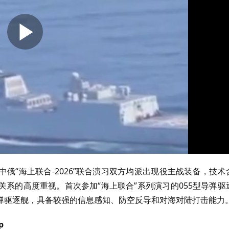
俄“海上联合-2026”联合演习双方均派出现役主战装备，技术
系的高度重视。首次参加“海上联合”系列演习的055型导弹驱
弹驱逐舰，具备较强的信息感知、防空反导和对海对陆打击能力
p