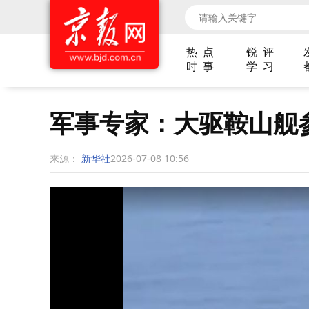
热 点
锐 评
时 事
学 习
军事专家：大驱鞍山舰
来源：
新华社
2026-07-08 10:56