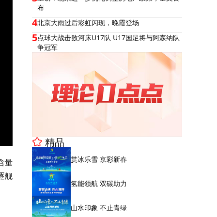
布
4
北京大雨过后彩虹闪现，晚霞登场
5
点球大战击败河床U17队 U17国足将与阿森纳队
争冠军
精品
赏冰乐雪 京彩新春
含量
逐舰
氢能领航 双碳助力
。
山水印象 不止青绿