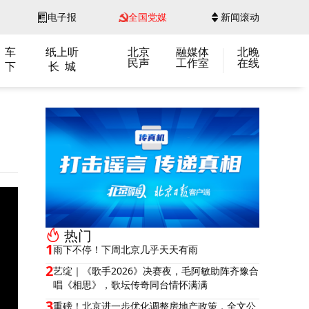
电子报
全国党媒
新闻滚动
 车
纸上听
北京
融媒体
北晚
民声
工作室
在线
 下
长 城
热门
1
雨下不停！下周北京几乎天天有雨
2
艺绽｜《歌手2026》决赛夜，毛阿敏助阵齐豫合
唱《相思》，歌坛传奇同台情怀满满
3
重磅！北京进一步优化调整房地产政策，全文公