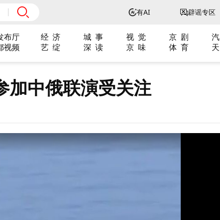
有AI
辟谣专区
发布厅
经 济
城 事
视 觉
京 剧
汽
都视频
艺 绽
深 读
京 味
体 育
天
参加中俄联演受关注