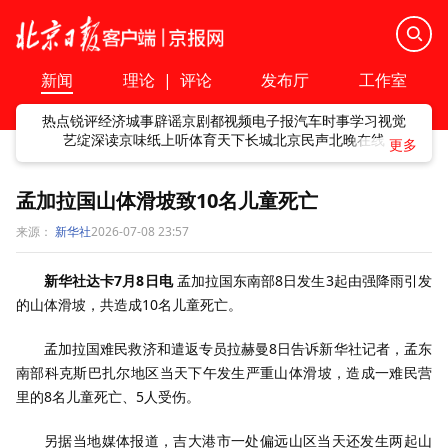
新闻
理论
|
评论
发布厅
工作室
热点
锐评
经济
城事
辟谣
京剧
都视频
电子报
汽车
时事
学习
视觉
艺绽
深读
京味
纸上听
体育
天下
长城
北京民声
北晚在线
孟加拉国山体滑坡致10名儿童死亡
来源：
新华社
2026-07-08 23:57
新华社达卡7月8日电
孟加拉国东南部8日发生3起由强降雨引发
的山体滑坡，共造成10名儿童死亡。
孟加拉国难民救济和遣返专员拉赫曼8日告诉新华社记者，孟东
南部科克斯巴扎尔地区当天下午发生严重山体滑坡，造成一难民营
里的8名儿童死亡、5人受伤。
另据当地媒体报道，吉大港市一处偏远山区当天还发生两起山