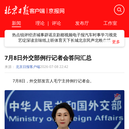
新闻
理论
|
评论
发布厅
工作室
热点
锐评
经济
城事
辟谣
京剧
都视频
电子报
汽车
时事
学习
视觉
艺绽
深读
京味
纸上听
体育
天下
长城
北京民声
北晚在线
7月8日外交部例行记者会答问汇总
来源：
北京日报客户端
2026-07-08 22:42
7月8日，外交部发言人毛宁主持例行记者会。