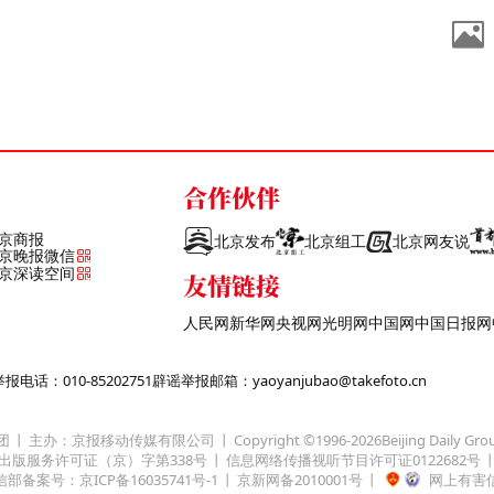
合作伙伴
京商报
北京发布
北京组工
北京网友说
京晚报微信
京深读空间
友情链接
人民网
新华网
央视网
光明网
中国网
中国日报网
话：010-85202751
辟谣举报邮箱：yaoyanjubao@takefoto.cn
团
主办：京报移动传媒有限公司
Copyright ©1996-
2026
Beijing Daily Gro
出版服务许可证（京）字第338号
信息网络传播视听节目许可证0122682号
部备案号：京ICP备16035741号-1
京新网备2010001号
网上有害