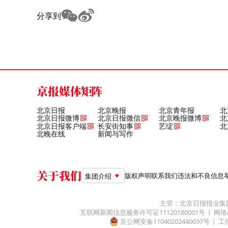
分享到
京报媒体矩阵
北京日报
北京晚报
北京青年报
北
北京日报微博
北京日报微信
北京晚报微博
北
北京日报客户端
长安街知事
艺绽
北
北晚在线
新闻与写作
关于我们
版权声明
联系我们
违法和不良信息举报电
集团介绍
主管：北京日报报业集
互联网新闻信息服务许可证11120180001号
网络
京公网安备11040202440037号
工信