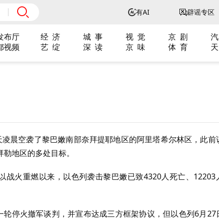
有AI
辟谣专区
发布厅
经 济
城 事
视 觉
京 剧
汽
都视频
艺 绽
深 读
京 味
体 育
天
天凌晨空袭了黎巴嫩南部奈拜提耶地区的阿里塔希尔林区，此前
拜勒地区的多处目标。
战火重燃以来，以色列袭击黎巴嫩已致4320人死亡、12203
一轮停火撤军谈判，并宣布达成三方框架协议，但以色列6月27