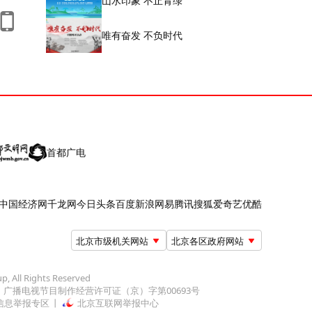
山水印象 不止青绿
唯有奋发 不负时代
首都广电
中国经济网
千龙网
今日头条
百度
新浪
网易
腾讯
搜狐
爱奇艺
优酷
北京市级机关网站
北京各区政府网站
up, All Rights Reserved
广播电视节目制作经营许可证（京）字第00693号
信息举报专区
北京互联网举报中心