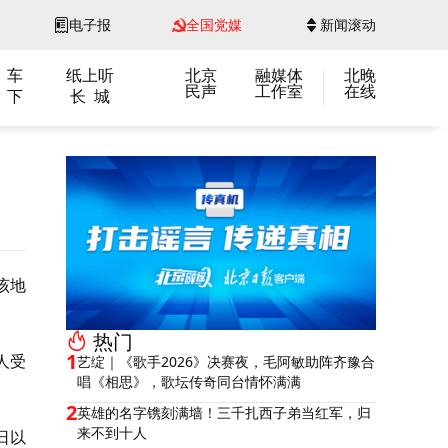
电子报
全国党媒
新闻滚动
 车
纸上听
北京
融媒体
北晚
民声
工作室
在线
 下
长 城
该地
热门
1
人受
艺绽｜《歌手2026》决赛夜，毛阿敏助阵齐豫合
唱《相思》，歌坛传奇同台情怀满满
2
英雄的名字镌刻满墙！三千扎西子弟当红军，归
来不到十人
日以