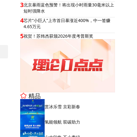
3
北京暴雨蓝色预警！将出现小时雨量30毫米以上
短时强降水
4
芯片“小巨人”上市首日暴涨近400%，中一签赚
4.65万元
5
祝贺！苏炜杰获颁2026年度考普斯奖
精品
赏冰乐雪 京彩新春
氢能领航 双碳助力