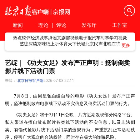
新闻
理论
|
评论
发布厅
工作室
热点
锐评
经济
城事
辟谣
京剧
都视频
电子报
汽车
时事
学习
视觉
艺绽
深读
京味
纸上听
体育
天下
长城
北京民声
北晚在线
艺绽｜《功夫女足》发布严正声明：抵制倒卖
影片线下活动门票
来源：
北京日报客户端
2026-07-08 22:11
7月8日，由周星驰自编自导的电影《功夫女足》发布严正声
明，坚决抵制散布电影线下活动不实信息及倒卖活动门票的行为。
《功夫女足》将于7月11日公映，片方近期发现部分网络平台、
私人渠道在擅自散布影片各类线下活动的不实信息，以及非法倒
卖、有偿代抢影片线下活动门票的违规行为，严重扰乱正常活动秩
序，侵害广大观众的合法权益，同时存在极大的诈骗风险。