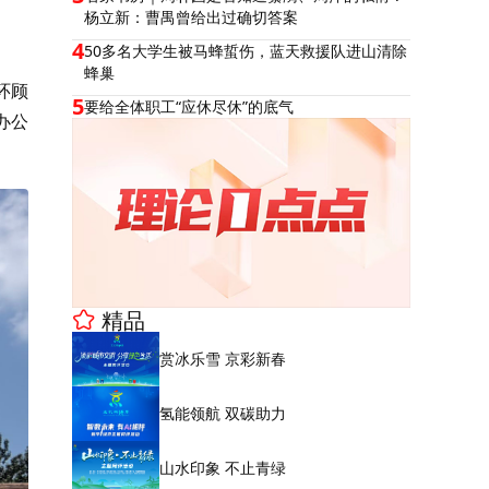
杨立新：曹禺曾给出过确切答案
4
50多名大学生被马蜂蜇伤，蓝天救援队进山清除
蜂巢
环顾
5
要给全体职工“应休尽休”的底气
办公
精品
赏冰乐雪 京彩新春
氢能领航 双碳助力
山水印象 不止青绿