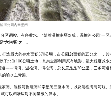
榆河公园内辛堡闸
分区调控、有序蓄水。 ”随着温榆南堰落成，温榆河公园“一区
是“六闸堰”之一。
，打造最大的存水面积570公顷，占公园总面积的五分之一，其
疏挖了北侧100公顷土地，其余全部利用原有地形，最大程度减少
河道——清河、温榆河、清榆湾，总长度足足20公里，三条河道
系的输水主骨架。
河沈家闸、温榆河鲁疃闸和辛堡闸三座水闸，以及清榆湾清河堰、
，就可以精准应对不同量级的洪水。