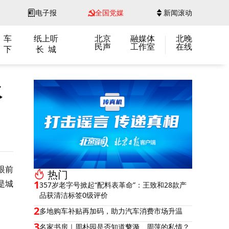
电子报
全国党媒
新闻滚动
 车
纸上听
北京
融媒体
北晚
民声
工作室
在线
 下
长 城
水
眼前
热门
是城
1
357岁老字号掀起“配料表革命”：王致和28款产
品获清洁标签0级评价
2
多地购车补贴再加码，助力汽车消费市场升温
3
名家书房｜周朴园是否知道蘩漪、周萍的私情？