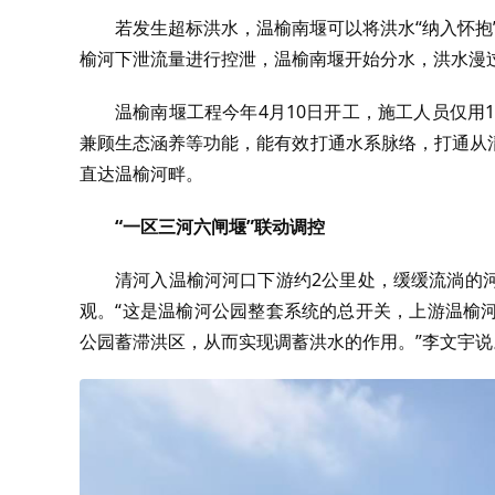
若发生超标洪水，温榆南堰可以将洪水“纳入怀抱
榆河下泄流量进行控泄，温榆南堰开始分水，洪水漫
温榆南堰工程今年4月10日开工，施工人员仅用
兼顾生态涵养等功能，能有效打通水系脉络，打通从
直达温榆河畔。
“一区三河六闸堰”联动调控
清河入温榆河河口下游约2公里处，缓缓流淌的
观。“这是温榆河公园整套系统的总开关，上游温榆
公园蓄滞洪区，从而实现调蓄洪水的作用。”李文宇说