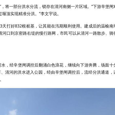
”，将一部分洪水分流，锁存在清河南侧一片区域。“下游辛堡闸
过堰顶实现精准分洪。”李文宇说。
13天打好832根桩基，让其能在汛期顺利使用。建成后的温榆南
清河口到京密路右堤的慢行路网，市民可以从清河一路散步、骑
河水，经辛堡闸调控后翻涌白色浪花，继续向下游奔腾，场面十
河、清河的洪水进入公园，经由辛堡闸调控后，流经分洪通道，
。