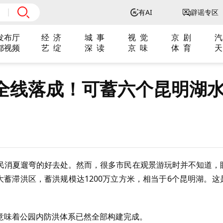
有AI
辟谣专区
发布厅
经 济
城 事
视 觉
京 剧
汽
都视频
艺 绽
深 读
京 味
体 育
天
全线落成！可蓄六个昆明湖
民消夏遛弯的好去处。然而，很多市民在观景游玩时并不知道，
大蓄滞洪区，蓄洪规模达1200万立方米，相当于6个昆明湖。这
意味着公园内防洪体系已然全部构建完成。