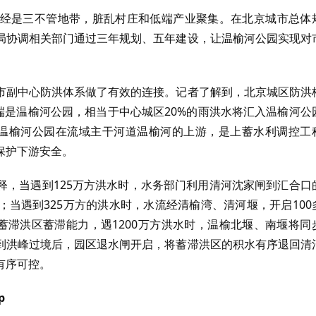
经是三不管地带，脏乱村庄和低端产业聚集。在北京城市总体
局协调相关部门通过三年规划、五年建设，让温榆河公园实现对
市副中心防洪体系做了有效的连接。记者了解到，北京城区防洪
端是温榆河公园，相当于中心城区20%的雨洪水将汇入温榆河公
”，温榆河公园在流域主干河道温榆河的上游，是上蓄水利调控工
保护下游安全。
释，当遇到125万方洪水时，水务部门利用清河沈家闸到汇合口
当遇到325万方的洪水时，水流经清榆湾、清河堰，开启100
蓄滞洪区蓄滞能力，遇1200万方洪水时，温榆北堰、南堰将同
到洪峰过境后，园区退水闸开启，将蓄滞洪区的积水有序退回清
有序可控。
p