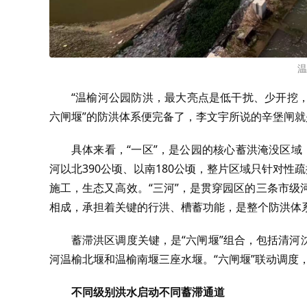
温
“温榆河公园防洪，最大亮点是低干扰、少开挖，
六闸堰”的防洪体系便完备了，李文宇所说的辛堡闸就
具体来看，“一区”，是公园的核心蓄洪淹没区域
河以北390公顷、以南180公顷，整片区域只针对性
施工，生态又高效。“三河”，是贯穿园区的三条市级
相成，承担着关键的行洪、槽蓄功能，是整个防洪体
蓄滞洪区调度关键，是“六闸堰”组合，包括清
河温榆北堰和温榆南堰三座水堰。“六闸堰”联动调度
不同级别洪水启动不同蓄滞通道