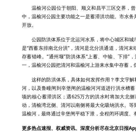
温榆河公园位于朝阳、顺义和昌平三区交界，曾
中，温榆河公园主要功能之一是蓄滞洪功能。市水务
开放。
公园防洪体系位于北运河水系，将中心城区和城
是“西蓄东排南北分洪”，清河是北分洪通道，清河末
存蓄错峰。“通州堰”防洪体系“上蓄、中输、下排
一，温榆河公园把清河和温榆河上游来水集中存蓄，
这样的防洪体系，具体如何发挥作用？李文宇解
河，以及鲁疃闸到辛堡闸的温榆河河道进行洪水槽蓄；
顷的核心蓄滞洪区；遇625万方的洪水时将加大北侧
动，清榆湾北侧、清河以南侧将最大化吸纳洪水。等
温榆河，最终通过辛堡闸平稳下泄，全程闭环调度、
更多热点速报、权威资讯、深度分析尽在北京日报Ap