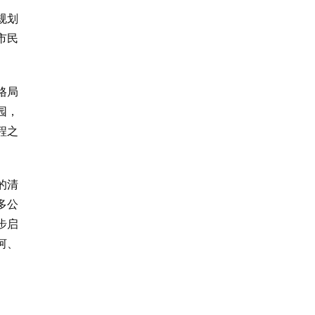
规划
市民
格局
园，
程之
的清
多公
步启
河、