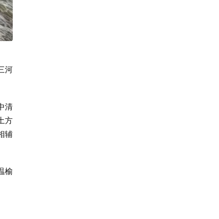
三河
中清
土方
相辅
温榆