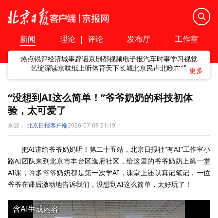
新闻
理论
|
评论
发布厅
工作室
热点
锐评
经济
城事
辟谣
京剧
都视频
电子报
汽车
时事
学习
视觉
艺绽
深读
京味
纸上听
体育
天下
长城
北京民声
北晚在线
“没想到AI这么简单！”爷爷奶奶的科技初体
验，太可爱了
来源：
北京日报客户端
2026-07-08 21:19
把AI讲给爷爷奶奶听！第二十五站，北京日报社“有AI”工作室小
路AI团队来到北京市丰台区逸府社区，给这里的爷爷奶奶上第一堂
AI课，许多爷爷奶奶都是第一次学AI，课堂上还认真记笔记，一位
爷爷在课后激动地告诉我们，没想到AI这么简单，太好玩了！
含AI生成内容