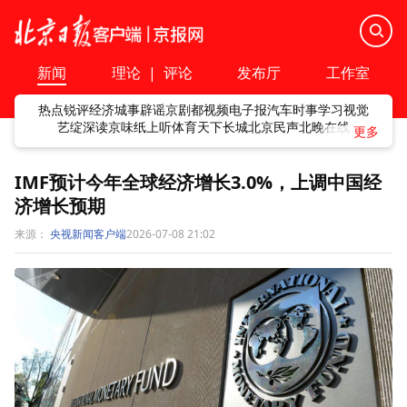
新闻
理论
|
评论
发布厅
工作室
热点
锐评
经济
城事
辟谣
京剧
都视频
电子报
汽车
时事
学习
视觉
艺绽
深读
京味
纸上听
体育
天下
长城
北京民声
北晚在线
IMF预计今年全球经济增长3.0%，上调中国经
济增长预期
来源：
央视新闻客户端
2026-07-08 21:02