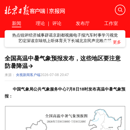
新闻
理论
|
评论
发布厅
工作室
热点
锐评
经济
城事
辟谣
京剧
都视频
电子报
汽车
时事
学习
视觉
艺绽
深读
京味
纸上听
体育
天下
长城
北京民声
北晚在线
全国高温中暑气象预报发布，这些地区要注意
防暑降温→
来源：
央视新闻客户端
2026-07-08 20:47
中国气象局公共气象服务中心7月8日18时发布高温中暑气象预
报：