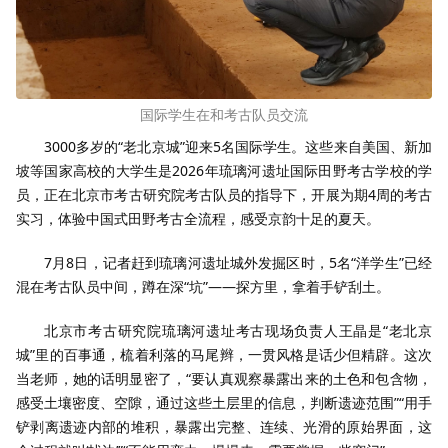
国际学生在和考古队员交流
3000
多岁的
“
老北京城
”
迎来
5
名国际学生。这些来自美国、新加
坡等国家高校的大学生是2026年琉璃河遗址国际田野考古学校的学
员，正在北京市考古研究院考古队员的指导下，开展为期
4
周的考古
实习，体验中国式田野考古全流程，感受京韵十足的夏天。
7
月
8
日，记者赶到琉璃河遗址城外发掘区时，
5
名“洋学生”已经
混在考古队员中间，蹲在深
“
坑
”——
探方里，拿着手铲刮土。
北京市考古研究院琉璃河遗址考古现场负责人王晶是
“
老北京
城
”
里的百事通，梳着利落的马尾辫，一贯风格是话少但精辟。这次
当老师，她的话明显密了，
“
要认真观察暴露出来的土色和包含物，
感受土壤密度、空隙，通过这些土层里的信息，判断遗迹范围
”“
用手
铲剥离遗迹内部的堆积，暴露出完整、连续、光滑的原始界面，这