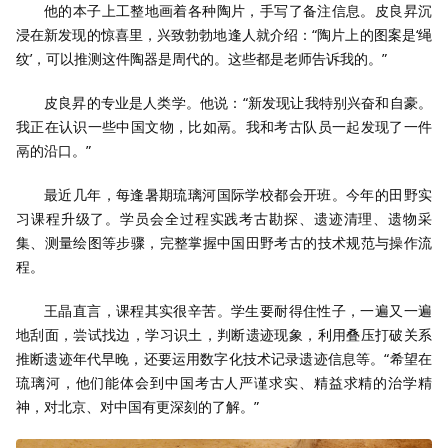
他的本子上工整地画着各种陶片，手写了备注信息。皮良昇沉
浸在新发现的惊喜里，兴致勃勃地逢人就介绍：
“
陶片上的图案是
‘
绳
纹
’
，可以推测这件陶器是周代的。这些都是老师告诉我的。
”
皮良昇的专业是人类学。他说：
“
新发现让我特别兴奋和自豪。
我正在认识一些中国文物，比如鬲。我和考古队员一起发现了一件
鬲的沿口。
”
最近几年，每逢暑期琉璃河国际学校都会开班。今年的田野实
习课程升级了。学员会全过程实践考古勘探、遗迹清理、遗物采
集、测量绘图等步骤，完整掌握中国田野考古的技术规范与操作流
程。
王晶直言，课程其实很辛苦。学生要耐得住性子，一遍又一遍
地刮面，尝试找边，学习识土，判断遗迹现象，利用叠压打破关系
推断遗迹年代早晚，还要运用数字化技术记录遗迹信息等。
“
希望在
琉璃河，他们能体会到中国考古人严谨求实、精益求精的治学精
神，对北京、对中国有更深刻的了解。
”