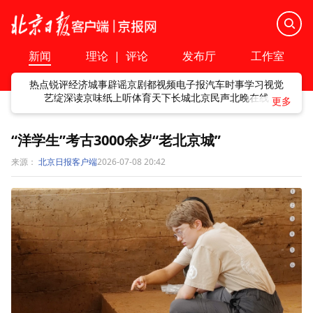
新闻
理论
|
评论
发布厅
工作室
热点
锐评
经济
城事
辟谣
京剧
都视频
电子报
汽车
时事
学习
视觉
艺绽
深读
京味
纸上听
体育
天下
长城
北京民声
北晚在线
“洋学生”考古3000余岁“老北京城”
来源：
北京日报客户端
2026-07-08 20:42