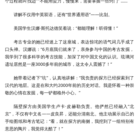
个过程就叫
‘
找边
’”“
不能用蛮力，慢慢来，需要掌握一些窍门
” ……
讲解不仅用中英双语，还有
“
世界通用语
”——
比划。
美国学生汉娜
·
斯托达德笑着说：
“
都能理解！听得懂！
”
考古专业的她已经迷上了这座城，表达惊诧的语气词几乎成了
口头禅。汉娜说：
“6月底我们就来了，
亲身参与中国的考古发掘，
我学到了很多科学的考古技能，加深了对中国文化的认识。琉璃河
遗址居然是一座
3000
多年前的城市，这太令人震撼了！
”
她带着记者下
“
坑
”
，认真地讲解：
“
我负责的探方已经探索到了
汉代的地层。这是在和大约
2000
年前的历史对话。我是怀着一种崇
敬的心情在发掘，每一铲都格外小心。
”
隔壁探方由美国学生卢卡
·
皮赫勒负责。他俨然已经融入
“
北
京
”
，不仅有中文名
——
皮良昇，还能分清南北。他主动展示自己的
手绘图纸和考古笔记：
“
看，就在探方的南侧，我挖到了一组特别有
意思的陶片，我觉得太酷了！
”