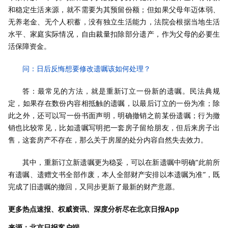
和稳定生活来源，就不需要为其预留份额；但如果父母年迈体弱、
无养老金、无个人积蓄，没有独立生活能力，法院会根据当地生活
水平、家庭实际情况，自由裁量扣除部分遗产，作为父母的必要生
活保障资金。
问：日后反悔想要修改遗嘱该如何处理？
答：最常见的方法，就是重新订立一份新的遗嘱。民法典规
定，如果存在数份内容相抵触的遗嘱，以最后订立的一份为准；除
此之外，还可以写一份书面声明，明确撤销之前某份遗嘱；行为撤
销也比较常见，比如遗嘱写明把一套房子留给朋友，但后来房子出
售，这套房产不存在，那么关于房屋的处分内容自然失去效力。
其中，重新订立新遗嘱更为稳妥，可以在新遗嘱中明确“此前所
有遗嘱、遗赠文书全部作废，本人全部财产安排以本遗嘱为准”，既
完成了旧遗嘱的撤回，又同步更新了最新的财产意愿。
更多热点速报、权威资讯、深度分析尽在北京日报App
来源：北京日报客户端