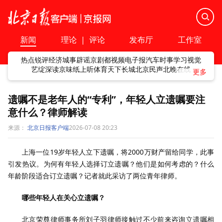
新闻
理论
|
评论
发布厅
工作室
热点
锐评
经济
城事
辟谣
京剧
都视频
电子报
汽车
时事
学习
视觉
艺绽
深读
京味
纸上听
体育
天下
长城
北京民声
北晚在线
遗嘱不是老年人的“专利”，年轻人立遗嘱要注
意什么？律师解读
来源：
北京日报客户端
2026-07-08 20:23
上海一位19岁年轻人立下遗嘱，将2000万财产留给同学，此事
引发热议。为何有年轻人选择订立遗嘱？他们是如何考虑的？什么
年龄阶段适合订立遗嘱？记者就此采访了两位青年律师。
哪些年轻人在关心立遗嘱？
北京荣尊律师事务所刘子羽律师接触过不少前来咨询立遗嘱相