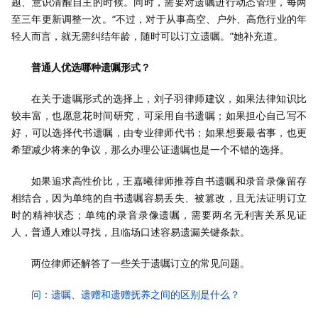
题、意识清醒自主的时候。同时，需要对遗嘱进行动态管理，每两
至三年更新调整一次。“不过，对于从事高空、户外、高危行业的年
轻人而言，就无需纠结年龄，随时可以订立遗嘱。”她补充道。
普通人优选哪种遗嘱形式？
在关于遗嘱形式的选择上，刘子羽律师建议，如果法律知识比
较丰富，也愿意花时间研究，可采用自书遗嘱；如果担心自己写不
好，可以选择代书遗嘱，由专业律师代书；如果想要最省事，也更
希望减少将来的争议，那么办理公证遗嘱也是一个不错的选择。
如果追求高性价比，王嘉曦律师推荐自书遗嘱和录音录像留存
相结合，因为单纯的自书遗嘱容易丢失、被篡改，且无法证明订立
时的精神状态；单纯的录音录像遗嘱，需要两名无利害关系见证
人，普通人难以寻找，且临场口述容易遗漏关键条款。
两位律师还解答了一些关于遗嘱订立的常见问题。
问：遗嘱、遗赠和遗赠抚养之间的区别是什么？