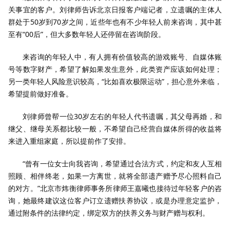
关事宜的客户。刘律师告诉北京日报客户端记者，立遗嘱的主体人
群处于50岁到70岁之间，近些年也有不少年轻人前来咨询，其中甚
至有“00后”，但大多数年轻人还停留在咨询阶段。
来咨询的年轻人中，有人拥有价值较高的游戏账号、自媒体账
号等数字财产，希望了解如果发生意外，此类资产应该如何处理；
另一类年轻人风险意识较高，“比如喜欢极限运动”，担心意外来临，
希望提前做好准备。
刘律师曾帮一位30岁左右的年轻人代书遗嘱，其父母再婚，和
继父、继母关系都比较一般，不希望自己经营自媒体所得的收益将
来进入重组家庭，所以提前作了安排。
“曾有一位女士向我咨询，希望通过合法方式，约定和友人互相
照顾、相伴终老，如果一方离世，就将全部遗产赠予尽心照料自己
的对方。”北京市炜衡律师事务所律师王嘉曦也接待过年轻客户的咨
询，她最终建议这位客户订立遗赠扶养协议，或是办理意定监护，
通过附条件的法律约定，绑定双方的扶养义务与财产赠与权利。