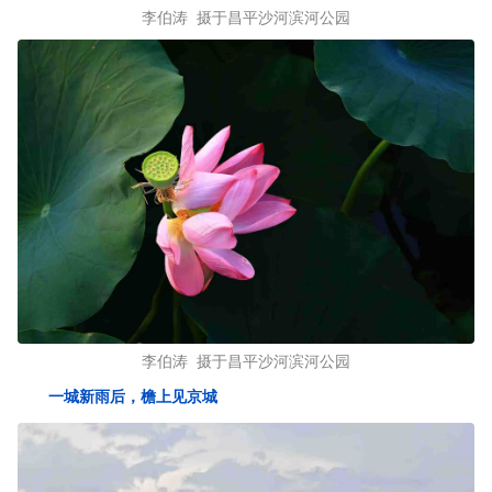
李伯涛 摄于昌平沙河滨河公园
李伯涛 摄于昌平沙河滨河公园
一城新雨后，檐上见京城