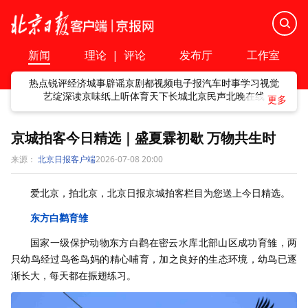
新闻
理论
|
评论
发布厅
工作室
热点
锐评
经济
城事
辟谣
京剧
都视频
电子报
汽车
时事
学习
视觉
艺绽
深读
京味
纸上听
体育
天下
长城
北京民声
北晚在线
京城拍客今日精选｜盛夏霖初歇 万物共生时
来源：
北京日报客户端
2026-07-08 20:00
爱北京，拍北京，北京日报京城拍客栏目为您送上今日精选。
东方白鹳育雏
国家一级保护动物东方白鹳在密云水库北部山区成功育雏，两
只幼鸟经过鸟爸鸟妈的精心哺育，加之良好的生态环境，幼鸟已逐
渐长大，每天都在振翅练习。