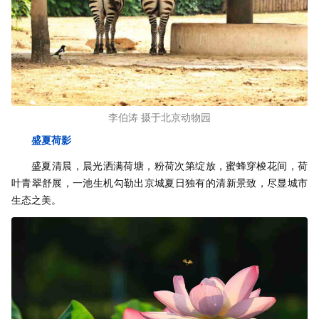
李伯涛 摄于北京动物园
盛夏荷影
盛夏清晨，晨光洒满荷塘，粉荷次第绽放，蜜蜂穿梭花间，荷
叶青翠舒展，一池生机勾勒出京城夏日独有的清新景致，尽显城市
生态之美。