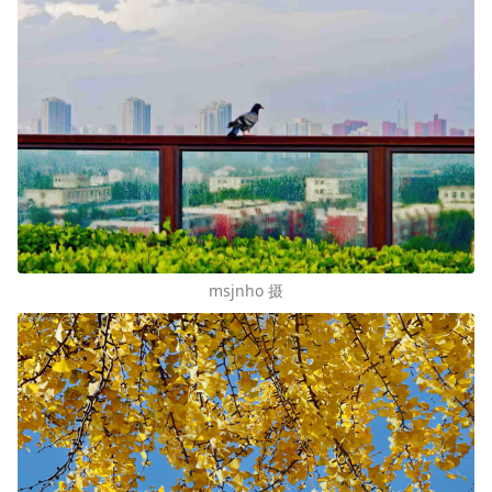
msjnho 摄