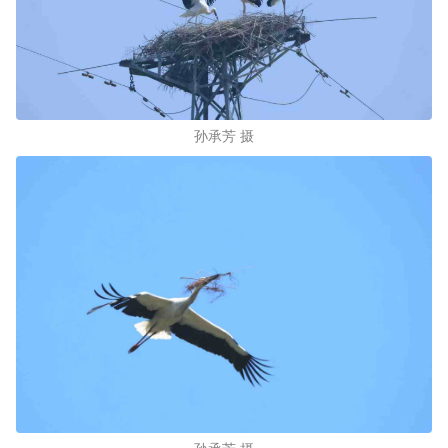
孙承芳 摄