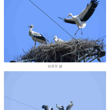
孙承芳 摄