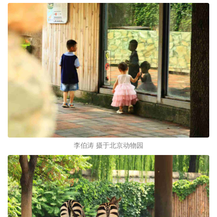
李伯涛 摄于北京动物园