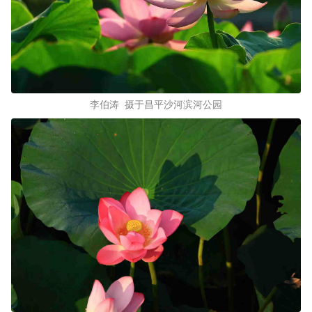
李伯涛 摄于昌平沙河滨河公园