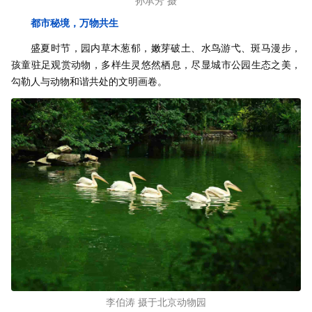
孙承芳 摄
都市秘境，万物共生
盛夏时节，园内草木葱郁，嫩芽破土、水鸟游弋、斑马漫步，
孩童驻足观赏动物，多样生灵悠然栖息，尽显城市公园生态之美，
勾勒人与动物和谐共处的文明画卷。
李伯涛 摄于北京动物园