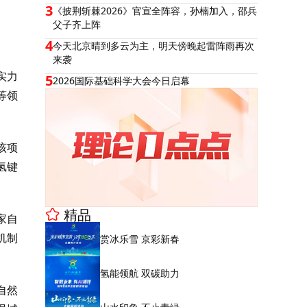
3
《披荆斩棘2026》官宣全阵容，孙楠加入，邵兵
父子齐上阵
4
今天北京晴到多云为主，明天傍晚起雷阵雨再次
来袭
实力
5
2026国际基础科学大会今日启幕
等领
该项
氢键
精品
家自
机制
赏冰乐雪 京彩新春
氢能领航 双碳助力
自然