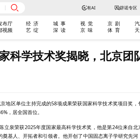
有AI
辟谣专区
发布厅
经 济
城 事
视 觉
京 剧
汽
都视频
艺 绽
深 读
京 味
体 育
天
国家科学技术奖揭晓，北京团
，北京地区单位主持完成的58项成果荣获国家科学技术奖项目奖，
36%，居全国首位。
立泉荣获2025年度国家最高科学技术奖，他是第24位来自北
的奠基人、开拓者和引领者。他开创了中国固态离子学研究先河