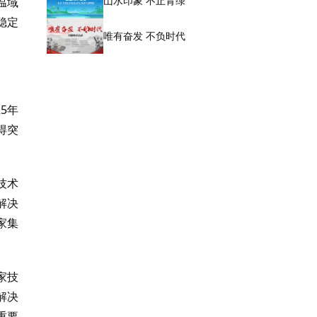
山水印象 不止青绿
温域
稳定
唯有奋发 不负时代
5年
得突
技术
解决
家集
家技
解决
重要