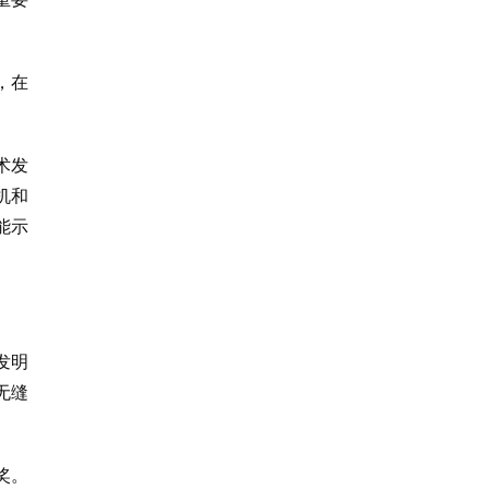
，在
术发
机和
能示
发明
无缝
奖。