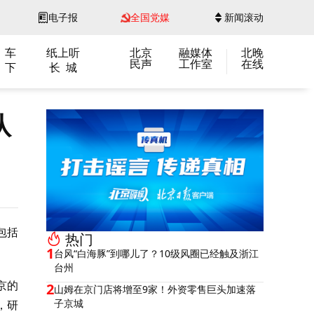
电子报
全国党媒
新闻滚动
 车
纸上听
北京
融媒体
北晚
民声
工作室
在线
 下
长 城
队
包括
热门
1
台风“白海豚”到哪儿了？10级风圈已经触及浙江
台州
京的
2
山姆在京门店将增至9家！外资零售巨头加速落
子京城
，研