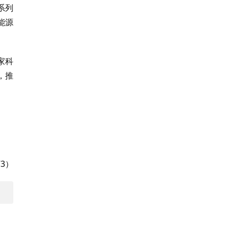
系列
能源
家科
，推
3）