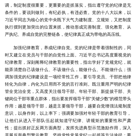
调，制定制度很重要，更重要的是抓落实，指出遵守党的纪律是无
条件的，要说到做到，有纪必执，有违必查。党的十八大以来，以
习近平同志为核心的党中央既下大气力建制度、立规矩，又把制度
执行摆到更加突出的位置来抓，推动形成完善制度、强化教育、从
严执纪、养成自觉的完整链条，使纪律真正成为带电的高压线。
加强纪律教育，养成纪律自觉。党的纪律是带着强制性的，同
时又建立在党员与干部的自觉性上面。习近平总书记高度重视党的
纪律教育，深刻阐释纪律教育的重要性，指出学好了党规党纪，就
能弄清楚自己该做什么、不该做什么，能做什么、不能做什么；强
调加强党的纪律建设是一项经常性工作，要引导党员、干部把他律
转化为自律，内化为日用而不觉的言行准则。既注重用严明的纪律
管全党治全党，又高度关注领导干部、年轻干部、新提拔干部、关
键岗位干部等重点群体，指出要发挥领导干部“关键少数”的模范带头
作用；越是领导干部，越是主要领导干部，越要自觉增强法规制度
意识，以身作则，以上率下；强调要加强对年轻干部的教育引导，
让他们从进入干部队伍起就知道守纪律、讲规矩的重要性和严肃
性；提出抓好正反两方面典型，发挥先进典型示范激励作用，深入
开展反面典型警示教育，坚持党性党风党纪一起抓等方法途径；要