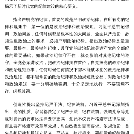
揭示了新时代党的纪律建设的核心要义。
指出严明党的纪律，首要的就是严明政治纪律。在所有党的纪
律和规矩中，第一位的是政治纪律和政治规矩。习近平总书记强
调，政治问题，任何时候都是根本性的大问题。全面从严治党，必
须注重政治上的要求，必须严明政治纪律。指出政治纪律是最重
要、最根本、最关键的纪律，遵守党的政治纪律是遵守党的全部纪
律的重要基础。如果政治纪律守不住，就会影响对其他纪律的遵
守。全党必须讲政治，把政治纪律摆在首位，自觉按党的政治纪律
和政治规矩办事，任何时候任何情况下都不能破坏党的政治纪律和
政治规矩，都不能拿党的政治纪律和政治规矩做交易，对政治纪律
和政治规矩，要十分明确地强调、十分坚定地执行，不要语焉不
详、闪烁其词。
创造性提出坚持纪严于法、纪在法前。习近平总书记深刻指
出，党的性质、宗旨都决定了纪严于法、纪在法前。强调党章等党
规对党员的要求比法律要求更高，党员不仅要严格遵守法律法规，
而且要严格遵守党章等党规，对自己提出更高要求。依规治党，首
先是把纪律和规矩立起来、严起来，执行起来。要把党的纪律和规