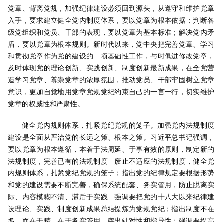
党章、背离党规，加强纪律建设必须回到源头，从遵守和维护党章
入手，要求建立健全党内制度体系，要以党章为根本依据；判断各
级党组织和党员、干部的表现，要以党章为基本标准；解决党内矛
盾，要以党章为根本规则。新时代以来，党中央把完善党章、学习
和贯彻党章作为党的建设的一项基础性工作，与时俱进修改党章，
及时体现党的理论创新、实践创新、制度创新最新成果，在全党营
造学习党章、尊崇党章的浓厚氛围，推动党员、干部牢固树立党章
意识，更加自觉地用党章党规党纪约束自己的一言一行，切实维护
党章的权威性和严肃性。
健全党内规则体系，扎紧党纪党规的笼子。加强党内法规制度
建设是全面从严治党的长远之策、根本之策。习近平总书记强调，
要以党章为根本遵循，本着于法周延、于事有效的原则，制定新的
法规制度，完善已有的法规制度，废止不适应的法规制度，健全党
内规则体系，扎紧党纪党规的笼子；指出党的纪律规定要根据形势
和党的建设需要不断完善，确保系统配套、务实管用，防止脱离实
际、内容模糊不清、滞后于实践；强调要把党的十八大以来纪律建
设理论、实践、制度创新成果总结提炼为党规党纪；指出制度不在
多，而在于精，在于务实管用，突出针对性和指导性；强调要提高