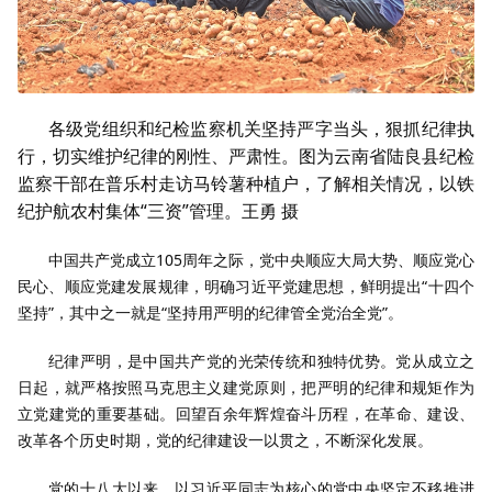
各级党组织和纪检监察机关坚持严字当头，狠抓纪律执
行，切实维护纪律的刚性、严肃性。图为云南省陆良县纪检
监察干部在普乐村走访马铃薯种植户，了解相关情况，以铁
纪护航农村集体“三资”管理。王勇 摄
中国共产党成立105周年之际，党中央顺应大局大势、顺应党心
民心、顺应党建发展规律，明确习近平党建思想，鲜明提出“十四个
坚持”，其中之一就是“坚持用严明的纪律管全党治全党”。
纪律严明，是中国共产党的光荣传统和独特优势。党从成立之
日起，就严格按照马克思主义建党原则，把严明的纪律和规矩作为
立党建党的重要基础。回望百余年辉煌奋斗历程，在革命、建设、
改革各个历史时期，党的纪律建设一以贯之，不断深化发展。
党的十八大以来，以习近平同志为核心的党中央坚定不移推进