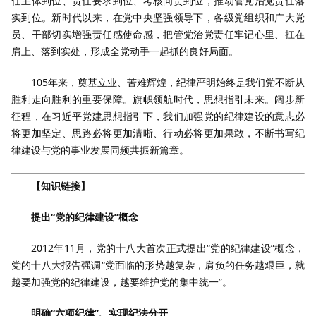
任主体到位、责任要求到位、考核问责到位，推动管党治党责任落
实到位。新时代以来，在党中央坚强领导下，各级党组织和广大党
员、干部切实增强责任感使命感，把管党治党责任牢记心里、扛在
肩上、落到实处，形成全党动手一起抓的良好局面。
105年来，奠基立业、苦难辉煌，纪律严明始终是我们党不断从
胜利走向胜利的重要保障。旗帜领航时代，思想指引未来。阔步新
征程，在习近平党建思想指引下，我们加强党的纪律建设的意志必
将更加坚定、思路必将更加清晰、行动必将更加果敢，不断书写纪
律建设与党的事业发展同频共振新篇章。
【知识链接】
提出“党的纪律建设”概念
2012年11月，党的十八大首次正式提出“党的纪律建设”概念，
党的十八大报告强调“党面临的形势越复杂，肩负的任务越艰巨，就
越要加强党的纪律建设，越要维护党的集中统一”。
明确“六项纪律”、实现纪法分开