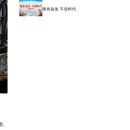
唯有奋发 不负时代
雨、