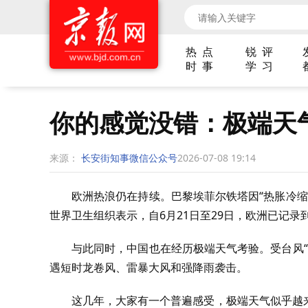
热 点
锐 评
时 事
学 习
你的感觉没错：极端天
来源：
长安街知事微信公众号
2026-07-08 19:14
欧洲热浪仍在持续。巴黎埃菲尔铁塔因“热胀冷缩
世界卫生组织表示，自6月21日至29日，欧洲已记录
与此同时，中国也在经历极端天气考验。受台风“
遇短时龙卷风、雷暴大风和强降雨袭击。
这几年，大家有一个普遍感受，极端天气似乎越