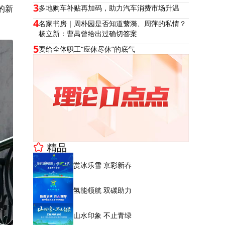
3
的新
多地购车补贴再加码，助力汽车消费市场升温
4
名家书房｜周朴园是否知道蘩漪、周萍的私情？
杨立新：曹禺曾给出过确切答案
5
要给全体职工“应休尽休”的底气
精品
赏冰乐雪 京彩新春
氢能领航 双碳助力
山水印象 不止青绿