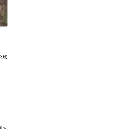
么频
现实