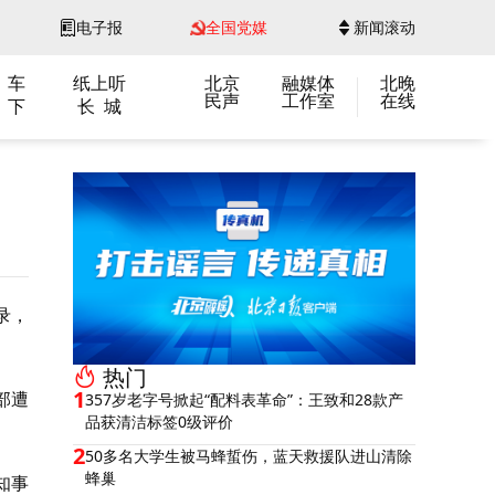
电子报
全国党媒
新闻滚动
 车
纸上听
北京
融媒体
北晚
民声
工作室
在线
 下
长 城
录，
热门
1
部遭
357岁老字号掀起“配料表革命”：王致和28款产
品获清洁标签0级评价
2
50多名大学生被马蜂蜇伤，蓝天救援队进山清除
蜂巢
知事