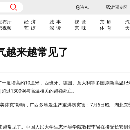
有AI
辟谣专区
发布厅
经 济
城 事
视 觉
京 剧
汽
都视频
艺 绽
深 读
京 味
体 育
天
气越来越常见了
”一度增高约10厘米，西班牙、德国、意大利等多国刷新高温纪
到超过1300例与高温相关的超额死亡。
美莎克”影响，广西多地发生严重洪涝灾害；7月6日晚，湖北东
来越常见了。中国人民大学生态环境学院教授李岩在接受长安街