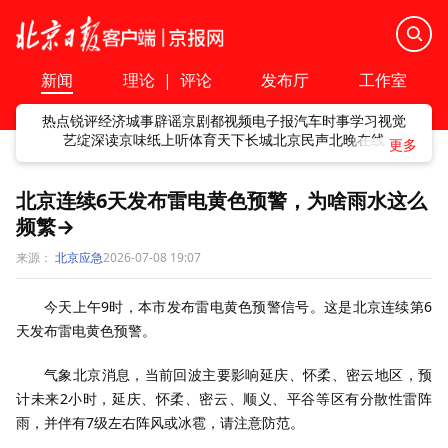
新闻
理论
|
评论
发布厅
工作室
热点
锐评
经济
城事
辟谣
京剧
都视频
电子报
汽车
时事
学习
视觉
艺绽
深读
京味
纸上听
体育
天下
长城
北京民声
北晚在线
北京连续6天发布雷电黄色预警，为啥雨水这么
频繁→
来源：
北京应急
2026-07-08 19:07
今天上午9时，本市发布雷电黄色预警信号。这是北京连续第6
天发布雷电黄色预警。
气象北京消息，当前回波主要影响延庆、怀柔、密云地区，预
计未来2小时，延庆、怀柔、密云、顺义、平谷等区有分散性雷阵
雨，并伴有7级左右阵风或冰雹，请注意防范。