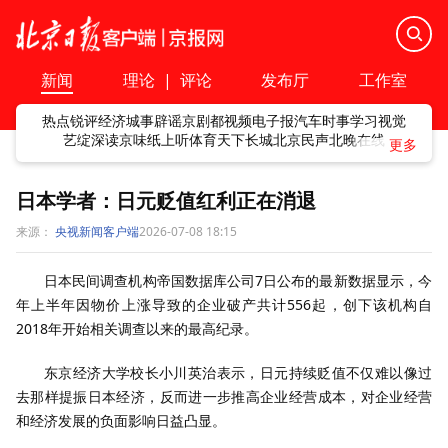
新闻
理论
|
评论
发布厅
工作室
热点
锐评
经济
城事
辟谣
京剧
都视频
电子报
汽车
时事
学习
视觉
艺绽
深读
京味
纸上听
体育
天下
长城
北京民声
北晚在线
日本学者：日元贬值红利正在消退
来源：
央视新闻客户端
2026-07-08 18:15
日本民间调查机构帝国数据库公司7日公布的最新数据显示，今
年上半年因物价上涨导致的企业破产共计556起，创下该机构自
2018年开始相关调查以来的最高纪录。
东京经济大学校长小川英治表示，日元持续贬值不仅难以像过
去那样提振日本经济，反而进一步推高企业经营成本，对企业经营
和经济发展的负面影响日益凸显。