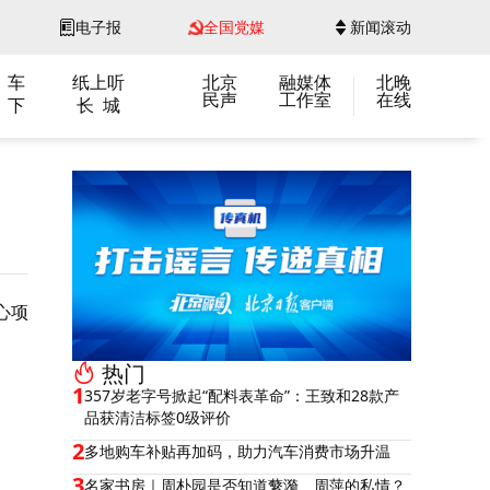
电子报
全国党媒
新闻滚动
 车
纸上听
北京
融媒体
北晚
民声
工作室
在线
 下
长 城
心项
热门
1
357岁老字号掀起“配料表革命”：王致和28款产
品获清洁标签0级评价
2
多地购车补贴再加码，助力汽车消费市场升温
3
名家书房｜周朴园是否知道蘩漪、周萍的私情？