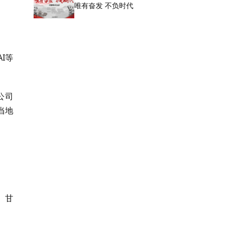
唯有奋发 不负时代
I等
公司
当地
、甘