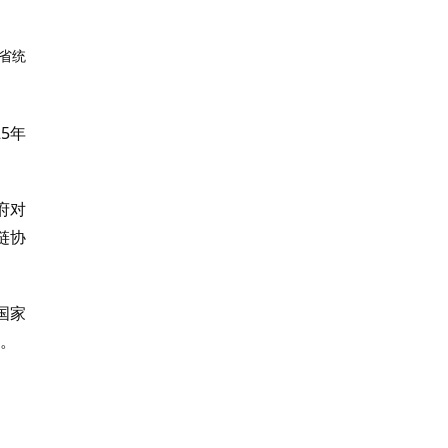
省统
5年
府对
链协
国家
片。