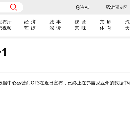
有AI
辟谣专区
发布厅
经 济
城 事
视 觉
京 剧
汽
都视频
艺 绽
深 读
京 味
体 育
天
1
数据中心运营商QTS在近日宣布，已终止在弗吉尼亚州的数据中