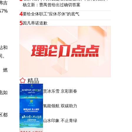
弗吉
杨立新：曹禺曾给出过确切答案
7%
4
要给全体职工“应休尽休”的底气
5
因凡蒂诺道歉
站和
间。
、燃
精品
赏冰乐雪 京彩新春
电如
氢能领航 双碳助力
区都
山水印象 不止青绿