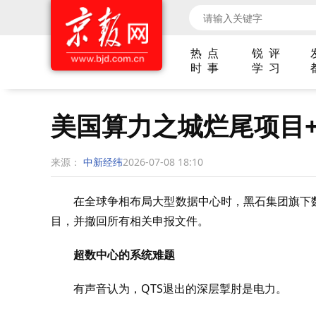
热 点
锐 评
时 事
学 习
美国算力之城烂尾项目+
来源：
中新经纬
2026-07-08 18:10
在全球争相布局大型数据中心时，黑石集团旗下
目，并撤回所有相关申报文件。
超数中心的系统难题
有声音认为，QTS退出的深层掣肘是电力。