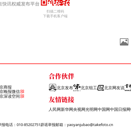
扫描二维码
下载手机客户端
合作伙伴
京商报
北京发布
北京组工
北京网友说
京晚报微信
京深读空间
友情链接
人民网
新华网
央视网
光明网
中国网
中国日报网
话：010-85202751
辟谣举报邮箱：yaoyanjubao@takefoto.cn