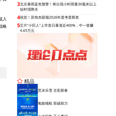
3
北京暴雨蓝色预警！将出现小时雨量30毫米以上
短时强降水
4
祝贺！苏炜杰获颁2026年度考普斯奖
成入
5
芯片“小巨人”上市首日暴涨近400%，中一签赚
战略
4.65万元
精品
赏冰乐雪 京彩新春
氢能领航 双碳助力