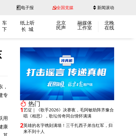
电子报
全国党媒
新闻滚动
 车
纸上听
北京
融媒体
北晚
民声
工作室
在线
 下
长 城
东
东，
建专
热门
1
艺绽｜《歌手2026》决赛夜，毛阿敏助阵齐豫合
唱《相思》，歌坛传奇同台情怀满满
跃用
2
英雄的名字镌刻满墙！三千扎西子弟当红军，归
健康
来不到十人
，其