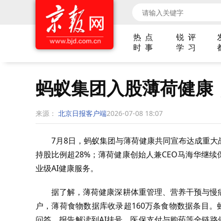
热 点
锐 评
时 事
学 习
蚂蚁集团入股薄荷健康
来源：
北京日报客户端
2026-07-08 18:07
7月8日，蚂蚁集团与薄荷健康共同宣布达成重
持股比例超28%；薄荷健康创始人兼CEO马海华继
业级AI健康服务。
据了解，薄荷健康深耕体重管理、营养干预与慢病
户，薄荷食物数据库收录超160万条食物数据条目。
问答、报告解读到AI挂号、医保支付与购药等全链路