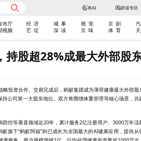
有AI
辟谣专区
发布厅
经 济
城 事
视 觉
京 剧
汽
都视频
艺 绽
深 读
京 味
体 育
天
，持股超28%成最大外部股
大战略投资合作。交易完成后，蚂蚁集团成为薄荷健康最大外部股
续保持公司第一大股东地位。双方将围绕体重管理等核心场景，共
防控等垂直领域近20年，累计服务2亿注册用户、3000万年活
蚂蚁旗下“蚂蚁阿福”则已成长为全国最大的AI健康应用，提供从
健康服务，用户规模突破1亿，日均处理健康咨询量超1000万次