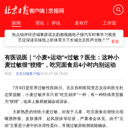
新闻
理论
|
评论
发布厅
工作室
热点
锐评
经济
城事
辟谣
京剧
都视频
电子报
汽车
时事
学习
视觉
艺绽
深读
京味
纸上听
体育
天下
长城
北京民声
北晚在线
有医说医｜“小麦+运动”=过敏？医生：这种小
麦过敏很“狡猾”，吃完面食后4小时内别运动
来源：
北京日报客户端
2026-07-08 18:00
7月8日是世界过敏性疾病日。北京协和医院变态反应科医生杜
志荣提醒，小麦过敏并非只有“吃完就痒”一种，有一种特殊类型极
为“狡猾”，临床上极易被漏诊或误诊。
大家熟悉的传统小麦过敏，好发于儿童，吃完面食后很快出现
嘴唇肿胀、皮肤瘙痒、起风团疹等症状，严重者会休克。由于“元
凶”主要是小麦中的水溶性蛋白，常规过敏原检测就能确诊。