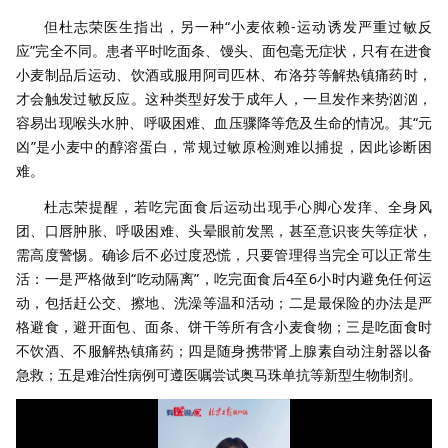
但杜志荣医生指出，另一种“小麦依赖-运动诱发严重过敏反
应”完全不同。患者平时吃面条、馒头、面包毫无症状，只有在进食
小麦制品后运动、饮酒或服用阿司匹林、布洛芬等解热镇痛药时，
才会触发过敏反应。这种类型好发于成年人，一旦发作来势汹汹，
容易出现喉头水肿、呼吸困难、血压骤降等危及生命的情况。其“元
凶”是小麦中的醇溶蛋白，常规过敏原检测难以捕捉，因此诊断困
难。
杜志荣提醒，若吃完面食后运动出现手心脚心发痒、全身风
团、口唇肿胀、呼吸困难、头晕眼前发黑，甚至意识丧失等症状，
需高度警惕。确诊后不必过度恐慌，只要管理得当完全可以正常生
活：一是严格做到“吃动隔离”，吃完面食后4至6小时内避免任何运
动，包括赶公交、擦地、洗澡等温和活动；二是最保险的办法是严
格避食，避开面包、面条、饼干等所有含小麦食物；三是吃面食时
不饮酒、不服解热镇痛药；四是随身携带肾上腺素自动注射器以备
急救；五是难治性病例可遵医嘱尝试奥马珠单抗等新型生物制剂。