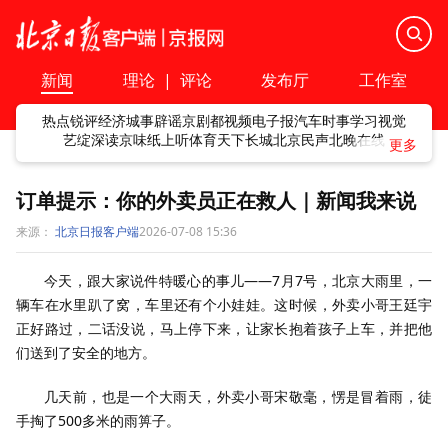
新闻
理论
|
评论
发布厅
工作室
热点
锐评
经济
城事
辟谣
京剧
都视频
电子报
汽车
时事
学习
视觉
艺绽
深读
京味
纸上听
体育
天下
长城
北京民声
北晚在线
订单提示：你的外卖员正在救人｜新闻我来说
来源：
北京日报客户端
2026-07-08 15:36
今天，跟大家说件特暖心的事儿——7月7号，北京大雨里，一
辆车在水里趴了窝，车里还有个小娃娃。这时候，外卖小哥王廷宇
正好路过，二话没说，马上停下来，让家长抱着孩子上车，并把他
们送到了安全的地方。
几天前，也是一个大雨天，外卖小哥宋敬毫，愣是冒着雨，徒
手掏了500多米的雨箅子。