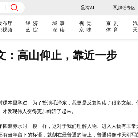
有AI
辟谣专区
发布厅
经 济
城 事
视 觉
京 剧
汽
都视频
艺 绽
深 读
京 味
体 育
天
文：高山仰止，靠近一步
时课本里学过。为了扮演毛泽东，我更是反复阅读了很多文献。
，才发现伟人变得更加鲜活了起来。
年四渡赤水时一模一样，这对于我们理解人物、进入人物有非常
还有当年留下的标语，就刻在最普通的墙上，普通得像昨天刚写