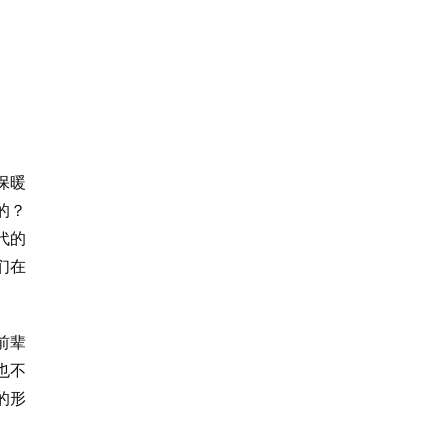
保暖
的？
代的
们在
前辈
也不
的形