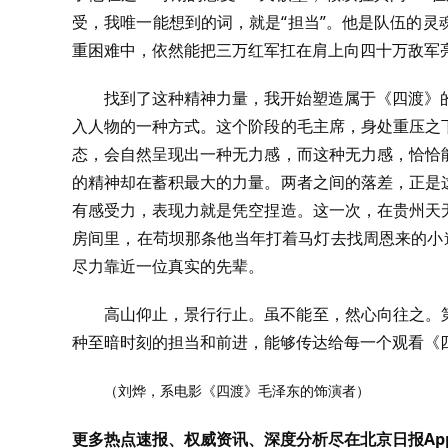
受，我唯一能想到的词，就是“担当”。他是队伍的
重困难中，依然能把三万红军扛在肩上向四十万敌军
找到了这种精神力量，我开始塑造属于《四渡》
入人物的一种方式。这个阶段的毛主席，身处重压之
态，会自然呈现出一种无力感，而这种无力感，恰恰
的精神却在蓄积最大的力量。两者之间的落差，正是
有感受力，表现力就是凭空捏造。这一次，在贵州天
房间里，在苟坝那条他当年打着马灯去找周恩来的小
尽力靠近一位真实的先辈。
高山仰止，景行行止。虽不能至，然心向往之。
种至暗时刻的担当和前进，能够传达给每一个观看《
（刘烨，系电影《四渡》毛泽东的饰演者）
更多热点速报、权威资讯、深度分析尽在北京日报Ap