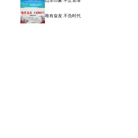
山水印象 不止青绿
唯有奋发 不负时代