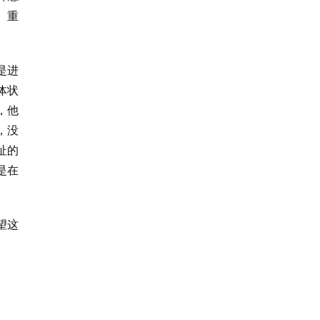
、重
是进
体状
，他
，没
址的
是在
望这