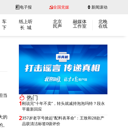
电子报
全国党媒
新闻滚动
 车
纸上听
北京
融媒体
北晚
民声
工作室
在线
 下
长 城
但当
热门
1
刚说完“十年不卖”，转头就减持泡泡玛特？段永
平最新回应
大的
2
357岁老字号掀起“配料表革命”：王致和28款产
品获清洁标签0级评价
的。