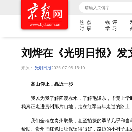
热 点
锐 评
时 事
学 习
刘烨在《光明日报》发
来源：
光明日报
2026-07-08 15:10
高山仰止，靠近一步
我以为我了解四渡赤水，了解毛泽东，毕竟上学
我真正走进贵州那片山地，走在红军当年走过的路上
我们全程在贵州取景，甚至拍摄的季节几乎和当
帮助。贵州把红色旧址保留得很好，路边的小村子里