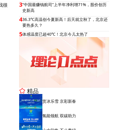
3
我很
“中国最赚钱航司”上半年净利增71%，股价创历
史新高
4
36.3℃高温创今夏新高！后天就立秋了，北京还
要热多久？
5
体感温度已超40℃！北京今儿太热了
精品
赏冰乐雪 京彩新春
氢能领航 双碳助力