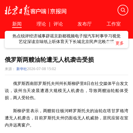
新闻
理论
|
评论
发布厅
工作室
热点
锐评
经济
城事
辟谣
京剧
都视频
电子报
汽车
时事
学习
视觉
艺绽
深读
京味
纸上听
体育
天下
长城
北京民声
北晚在线
俄罗斯两艘油轮遭无人机袭击受损
来源：
新华社
2026-07-08 15:02
俄罗斯西南部罗斯托夫州州长斯柳萨里8日在社交媒体平台发文
说，该州当天凌晨遭遇大规模无人机袭击，导致两艘油轮船体受
损，两人受轻伤。
斯柳萨里表示，两艘前往顿河畔罗斯托夫的油轮在塔甘罗格湾
遭无人机袭击，目前罗斯托夫州仍面临无人机威胁，居民应留在室
内并远离窗户。