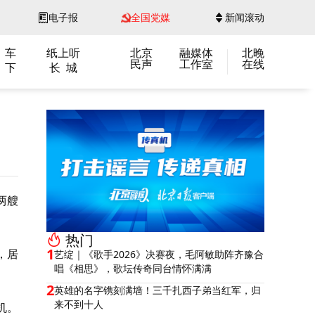
电子报
全国党媒
新闻滚动
 车
纸上听
北京
融媒体
北晚
民声
工作室
在线
 下
长 城
两艘
热门
1
，居
艺绽｜《歌手2026》决赛夜，毛阿敏助阵齐豫合
唱《相思》，歌坛传奇同台情怀满满
2
英雄的名字镌刻满墙！三千扎西子弟当红军，归
来不到十人
机。