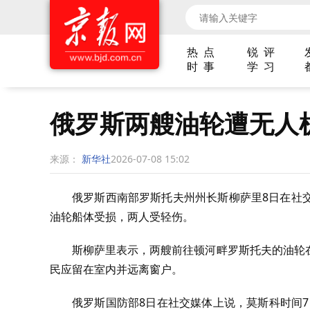
热 点
锐 评
时 事
学 习
俄罗斯两艘油轮遭无人
来源：
新华社
2026-07-08 15:02
俄罗斯西南部罗斯托夫州州长斯柳萨里8日在社
油轮船体受损，两人受轻伤。
斯柳萨里表示，两艘前往顿河畔罗斯托夫的油轮
民应留在室内并远离窗户。
俄罗斯国防部8日在社交媒体上说，莫斯科时间7