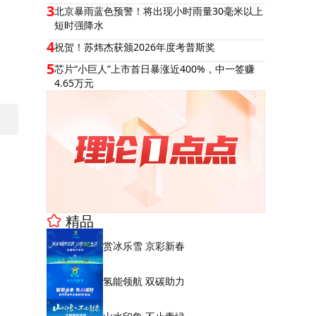
3
北京暴雨蓝色预警！将出现小时雨量30毫米以上
短时强降水
4
祝贺！苏炜杰获颁2026年度考普斯奖
5
芯片“小巨人”上市首日暴涨近400%，中一签赚
4.65万元
精品
赏冰乐雪 京彩新春
氢能领航 双碳助力