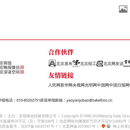
合作伙伴
京商报
北京发布
北京组工
北京网友说
京晚报微信
京深读空间
友情链接
人民网
新华网
央视网
光明网
中国网
中国日报网
话：010-85202751
辟谣举报邮箱：yaoyanjubao@takefoto.cn
团
主办：京报移动传媒有限公司
Copyright ©1996-
2026
Beijing Daily Gro
出版服务许可证（京）字第338号
信息网络传播视听节目许可证0122682号
部备案号：京ICP备16035741号-1
京新网备2010001号
网上有害