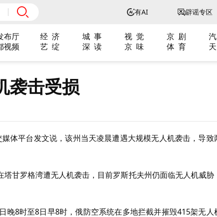
有AI
辟谣专区
发布厅
经 济
城 事
视 觉
京 剧
汽
都视频
艺 绽
深 读
京 味
体 育
天
机袭击受损
交媒体平台发文说，该州当天凌晨遭遇大规模无人机袭击，导致
在塔甘罗格湾遭无人机袭击，目前罗斯托夫州仍面临无人机威胁
日晚8时至8日早8时，俄防空系统在多地拦截并摧毁415架无人