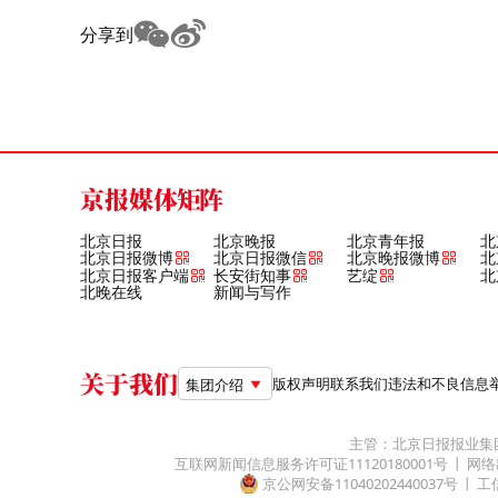
分享到
京报媒体矩阵
北京日报
北京晚报
北京青年报
北
北京日报微博
北京日报微信
北京晚报微博
北
北京日报客户端
长安街知事
艺绽
北
北晚在线
新闻与写作
关于我们
版权声明
联系我们
违法和不良信息举报电
集团介绍
主管：北京日报报业集
互联网新闻信息服务许可证11120180001号
网络
京公网安备11040202440037号
工信