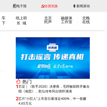
电子报
全国党媒
新闻滚动
 车
纸上听
北京
融媒体
北晚
民声
工作室
在线
 下
长 城
热门
1
艺绽｜《歌手2026》决赛夜，毛阿敏助阵齐豫合
唱《相思》，歌坛传奇同台情怀满满
2
芯片“小巨人”上市首日暴涨近400%，中一签赚
4.65万元