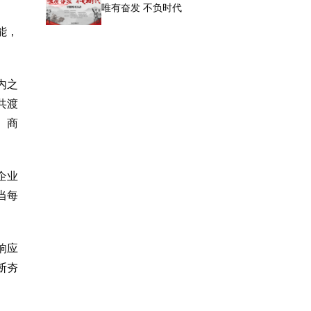
唯有奋发 不负时代
能，
内之
共渡
。商
企业
当每
响应
断夯