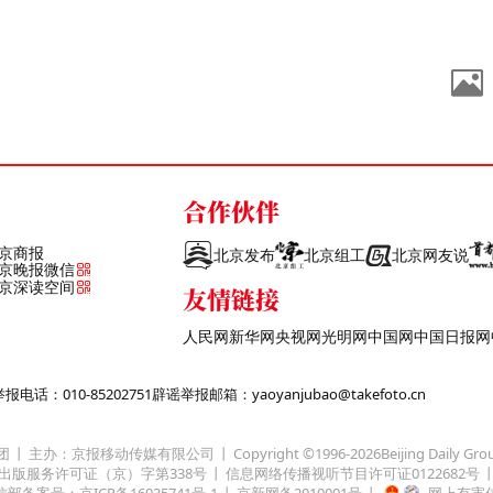
合作伙伴
京商报
北京发布
北京组工
北京网友说
京晚报微信
京深读空间
友情链接
人民网
新华网
央视网
光明网
中国网
中国日报网
话：010-85202751
辟谣举报邮箱：yaoyanjubao@takefoto.cn
团
主办：京报移动传媒有限公司
Copyright ©1996-
2026
Beijing Daily Gro
出版服务许可证（京）字第338号
信息网络传播视听节目许可证0122682号
部备案号：京ICP备16035741号-1
京新网备2010001号
网上有害