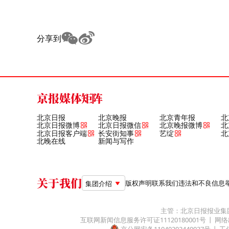
分享到
京报媒体矩阵
北京日报
北京晚报
北京青年报
北
北京日报微博
北京日报微信
北京晚报微博
北
北京日报客户端
长安街知事
艺绽
北
北晚在线
新闻与写作
关于我们
版权声明
联系我们
违法和不良信息举报电
集团介绍
主管：北京日报报业集
互联网新闻信息服务许可证11120180001号
网络
京公网安备11040202440037号
工信