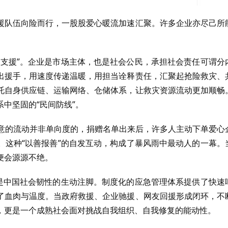
援队伍向险而行，一股股爱心暖流加速汇聚。许多企业亦尽己所
方支援”。企业是市场主体，也是社会公民，承担社会责任可谓分
出援手，用速度传递温暖，用担当诠释责任，汇聚起抢险救灾、
托自身供应链、运输网络、仓储体系，让救灾资源流动更加顺畅
中坚固的“民间防线”。
…善意的流动并非单向度的，捐赠名单出来后，许多人主动下单爱心
。这种“以善报善”的自发互动，构成了暴风雨中最动人的一幕。
便会源源不绝。
也是中国社会韧性的生动注脚。制度化的应急管理体系提供了快速
了血肉与温度。当政府救援、企业驰援、网友回援形成闭环，不
，更是一个成熟社会面对挑战自我组织、自我修复的能动性。