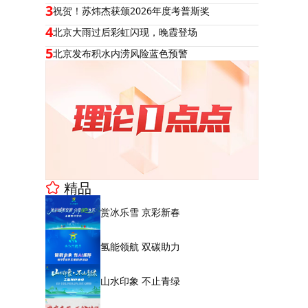
3
祝贺！苏炜杰获颁2026年度考普斯奖
4
北京大雨过后彩虹闪现，晚霞登场
5
北京发布积水内涝风险蓝色预警
精品
赏冰乐雪 京彩新春
氢能领航 双碳助力
山水印象 不止青绿