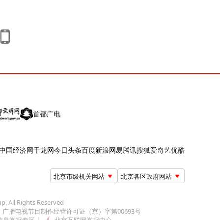
首都广电
中国经济网
千龙网
今日头条
百度
新浪
网易
腾讯
搜狐
爱奇艺
优酷
北京市级机关网站
北京各区政府网站
up, All Rights Reserved
广播电视节目制作经营许可证（京）字第00693号
信息举报专区
北京互联网举报中心