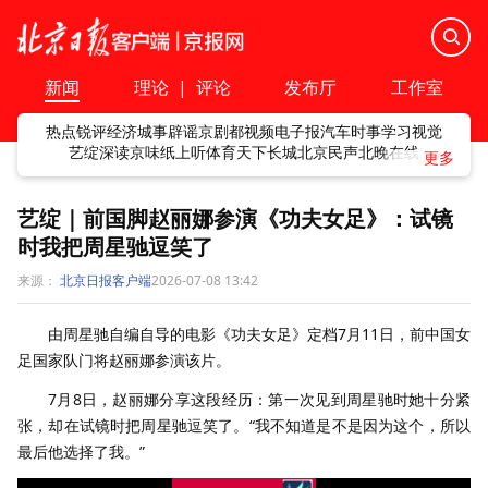
新闻
理论
|
评论
发布厅
工作室
热点
锐评
经济
城事
辟谣
京剧
都视频
电子报
汽车
时事
学习
视觉
艺绽
深读
京味
纸上听
体育
天下
长城
北京民声
北晚在线
艺绽｜前国脚赵丽娜参演《功夫女足》：试镜
时我把周星驰逗笑了
来源：
北京日报客户端
2026-07-08 13:42
由周星驰自编自导的电影《功夫女足》定档7月11日，前中国女
足国家队门将赵丽娜参演该片。
7月8日，赵丽娜分享这段经历：第一次见到周星驰时她十分紧
张，却在试镜时把周星驰逗笑了。“我不知道是不是因为这个，所以
最后他选择了我。”