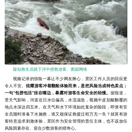
疑似救生员跳下河中捞救游客。图据网络
视频记录的惊险一幕让不少网友揪心，景区工作人员的回应更
令人不安。
炫耀游客冲着翻船体验而来，是把风险当成特色卖点；
一句“包捞包活”挂在嘴边，暴露对游客生命安全的轻慢。
据报道，
受天气影响，河道近日水位偏高，水流湍急，视频中皮划艇翻覆的
地点水深达四五米。在天气和水下环境如此复杂的险段，即便有安
全员随时准备下水施救，谁又能保证救援过程万无一失？就算有游
客特意追求刺激体验，景区作为安全管理的责任主体，也不该放任
风险因素存在、迎合少数游客的猎奇心。