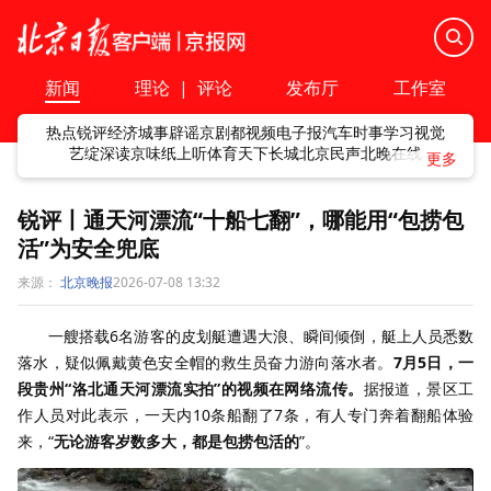
新闻
理论
|
评论
发布厅
工作室
热点
锐评
经济
城事
辟谣
京剧
都视频
电子报
汽车
时事
学习
视觉
艺绽
深读
京味
纸上听
体育
天下
长城
北京民声
北晚在线
锐评丨通天河漂流“十船七翻”，哪能用“包捞包
活”为安全兜底
来源：
北京晚报
2026-07-08 13:32
一艘搭载6名游客的皮划艇遭遇大浪、瞬间倾倒，艇上人员悉数
落水，疑似佩戴黄色安全帽的救生员奋力游向落水者。
7月5日，一
段贵州“洛北通天河漂流实拍”的视频在网络流传。
据报道，景区工
作人员对此表示，一天内10条船翻了7条，有人专门奔着翻船体验
来，“
无论游客岁数多大，都是包捞包活的
”。