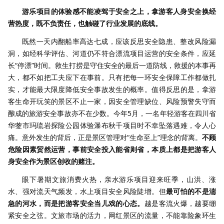
游乐项目的体验感不能凌驾于安全之上，拿游客人身安全换经
营热度，既不负责任，也触碰了行业发展的底线。
既然一天内翻船率高达七成，应该反思安全隐患、整改风险漏
洞，如经科学评估、河道仍不符合漂流项目运营的安全条件，应延
长“停漂”时间。救生打捞是守住安全的最后一道防线，救援的本事再
大，都不如把工夫应下在事前。只有把每一环安全保障工作都做扎
实，才能最大限度降低安全事故发生的概率。值得反思的是，拿游
客生命开玩笑的景区不止一家，因安全管理缺位、风险预警失守而
酿成的旅游安全事故亦不在少数。今年5月，一名年轻游客在四川省
华蓥市玛琉岩探险公园体验瀑布秋千项目时不幸坠落遇难，令人心
痛。意外发生的背后，正是景区管理对“生命至上”理念的背离。
不顾
危险因素贸然运营，事前安全投入能省则省，本质上都是把游客人
身安全作为景区创收的赌注。
眼下暑期文旅消费火热，亲水游乐项目迎来旺季，山洪、涨
水、强对流天气频发，水上项目安全风险陡增。但
最可怕的不是湍
急的河水，而是把游客安全当儿戏的心态。
越是客流火爆，越要绷
紧安全之弦。文旅市场的活力，网红景区的流量，不能靠险象环生