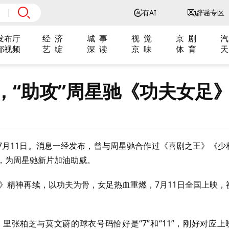
有AI
辟谣专区
发布厅
经 济
城 事
视 觉
京 剧
汽
都视频
艺 绽
深 读
京 味
体 育
天
，“助攻”周星驰《功夫女足
7月11日。消息一经发布，曾与周星驰合作过《喜剧之王》《少
，为周星驰新片加油助威。
》精神再续，以功夫为骨，女足热血重燃，7月11日全国上映，
张柏芝与莫文蔚的球衣号码恰好是“7”和“11”，刚好对应上