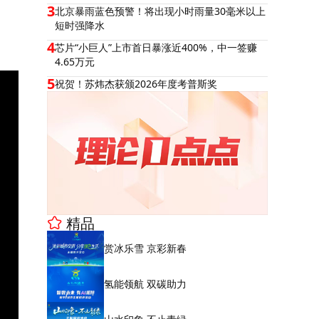
3
北京暴雨蓝色预警！将出现小时雨量30毫米以上
短时强降水
4
芯片“小巨人”上市首日暴涨近400%，中一签赚
4.65万元
5
祝贺！苏炜杰获颁2026年度考普斯奖
精品
赏冰乐雪 京彩新春
氢能领航 双碳助力