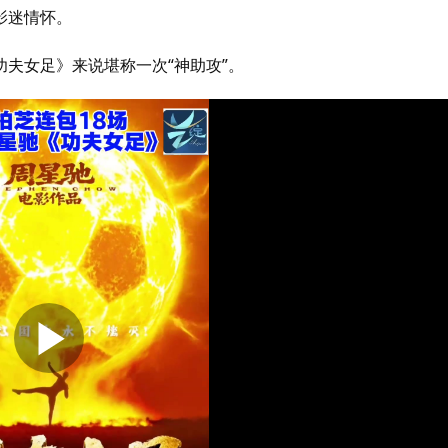
影迷情怀。
夫女足》来说堪称一次“神助攻”。