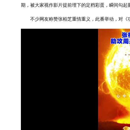
期，被大家视作影片提前埋下的定档彩蛋，瞬间勾起
不少网友称赞张柏芝重情重义，此番举动，对《功