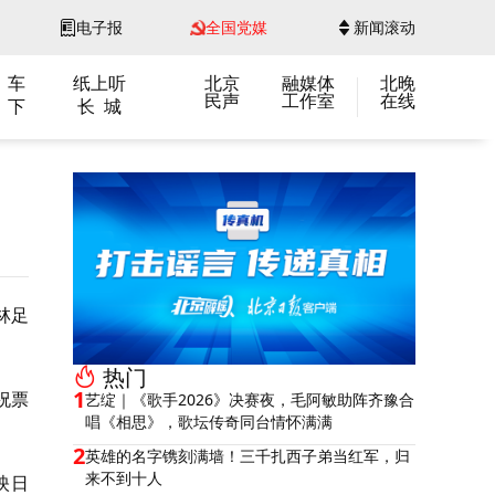
电子报
全国党媒
新闻滚动
 车
纸上听
北京
融媒体
北晚
民声
工作室
在线
 下
长 城
》
林足
热门
1
祝票
艺绽｜《歌手2026》决赛夜，毛阿敏助阵齐豫合
唱《相思》，歌坛传奇同台情怀满满
2
英雄的名字镌刻满墙！三千扎西子弟当红军，归
来不到十人
映日