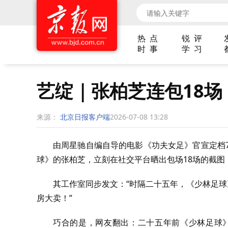
热 点
锐 评
时 事
学 习
艺绽｜张柏芝连包18场
来源：
北京日报客户端
2026-07-08 13:28
由周星驰自编自导的电影《功夫女足》官宣定档
球》的张柏芝，立刻在社交平台晒出包场18场的截图
其工作室同步发文：“时隔二十五年，《少林足球
房大卖！”
巧合的是，网友翻出：二十五年前《少林足球》里