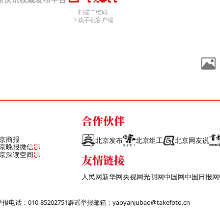
扫描二维码
下载手机客户端
合作伙伴
京商报
北京发布
北京组工
北京网友说
京晚报微信
京深读空间
友情链接
人民网
新华网
央视网
光明网
中国网
中国日报网
话：010-85202751
辟谣举报邮箱：yaoyanjubao@takefoto.cn