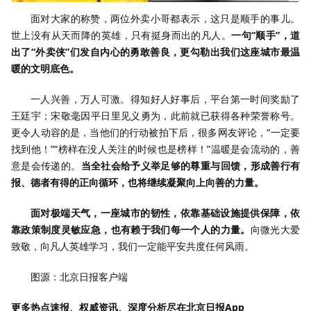
面对大家的称赞，两位外卖小哥都表示，这只是顺手的事儿。
世上没有从天而降的英雄，只有挺身而出的凡人。
一句“顺手”，道
出了“外卖侠”们发自内心的勇敢善良，更勾勒出我们这座城市最温
暖的文明底色。
一人兴善，万人可激。得知好人好事后，平台第一时间奖励了
王廷宇；宋敬毫因平日里见义勇为，此前就已获得各种荣誉称号。
更令人动容的是，当他们的行动被拍下后，很多网友评论，“一定要
找到他！”“榜样在没人关注的时候也是榜样！”温暖是会流动的，善
意是会传递的。
当全社会给予义举足够的尊重与回馈，形成善行有
报、德者有得的正向循环，也将继续凝聚向上向善的力量。
面对极端天气，一座城市的韧性，依靠基础设施提供保障，依
靠政策制度灵敏应急，也有赖于我们每一个人的力量。
向微光大爱
致敬，向凡人英雄学习，我们一定能平安共度任何风雨。
图源：北京日报客户端
更多热点速报、权威资讯、深度分析尽在北京日报App