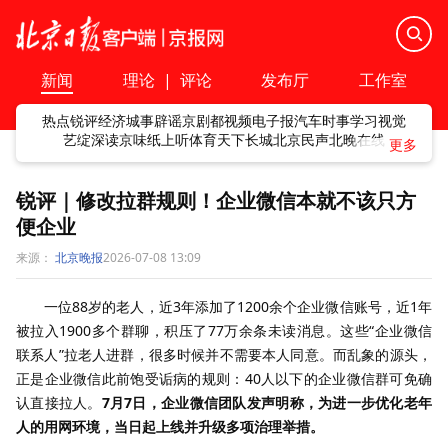
新闻
理论
|
评论
发布厅
工作室
热点
锐评
经济
城事
辟谣
京剧
都视频
电子报
汽车
时事
学习
视觉
艺绽
深读
京味
纸上听
体育
天下
长城
北京民声
北晚在线
锐评｜修改拉群规则！企业微信本就不该只方
便企业
来源：
北京晚报
2026-07-08 13:09
一位88岁的老人，近3年添加了1200余个企业微信账号，近1年
被拉入1900多个群聊，积压了77万余条未读消息。这些“企业微信
联系人”拉老人进群，很多时候并不需要本人同意。而乱象的源头，
正是企业微信此前饱受诟病的规则：40人以下的企业微信群可免确
认直接拉人。
7月7日，企业微信团队发声明称，为进一步优化老年
人的用网环境，当日起上线并升级多项治理举措。