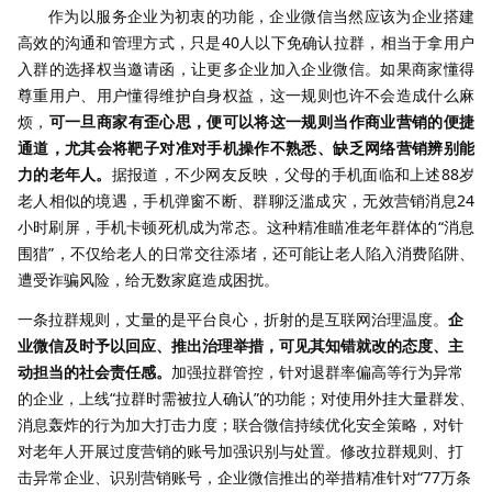
作为以服务企业为初衷的功能，企业微信当然应该为企业搭建
高效的沟通和管理方式，只是40人以下免确认拉群，相当于拿用户
入群的选择权当邀请函，让更多企业加入企业微信。如果商家懂得
尊重用户、用户懂得维护自身权益，这一规则也许不会造成什么麻
烦，
可一旦商家有歪心思，便可以将这一规则当作商业营销的便捷
通道，尤其会将靶子对准对手机操作不熟悉、缺乏网络营销辨别能
力的老年人。
据报道，不少网友反映，父母的手机面临和上述88岁
老人相似的境遇，手机弹窗不断、群聊泛滥成灾，无效营销消息24
小时刷屏，手机卡顿死机成为常态。这种精准瞄准老年群体的“消息
围猎”，不仅给老人的日常交往添堵，还可能让老人陷入消费陷阱、
遭受诈骗风险，给无数家庭造成困扰。
一条拉群规则，丈量的是平台良心，折射的是互联网治理温度。
企
业微信及时予以回应、推出治理举措，可见其知错就改的态度、主
动担当的社会责任感。
加强拉群管控，针对退群率偏高等行为异常
的企业，上线“拉群时需被拉人确认”的功能；对使用外挂大量群发、
消息轰炸的行为加大打击力度；联合微信持续优化安全策略，对针
对老年人开展过度营销的账号加强识别与处置。修改拉群规则、打
击异常企业、识别营销账号，企业微信推出的举措精准针对“77万条