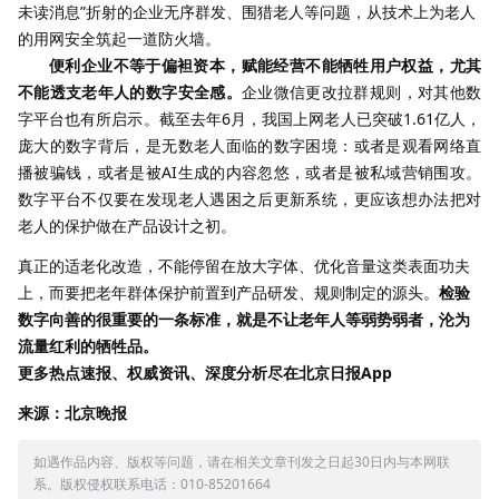
未读消息”折射的企业无序群发、围猎老人等问题，从技术上为老人
的用网安全筑起一道防火墙。
便利企业不等于偏袒资本，赋能经营不能牺牲用户权益，尤其
不能透支老年人的数字安全感。
企业微信更改拉群规则，对其他数
字平台也有所启示。截至去年6月，我国上网老人已突破1.61亿人，
庞大的数字背后，是无数老人面临的数字困境：或者是观看网络直
播被骗钱，或者是被AI生成的内容忽悠，或者是被私域营销围攻。
数字平台不仅要在发现老人遇困之后更新系统，更应该想办法把对
老人的保护做在产品设计之初。
真正的适老化改造，不能停留在放大字体、优化音量这类表面功夫
上，而要把老年群体保护前置到产品研发、规则制定的源头。
检验
数字向善的很重要的一条标准，就是不让老年人等弱势弱者，沦为
流量红利的牺牲品。
更多热点速报、权威资讯、深度分析尽在北京日报App
来源：北京晚报
如遇作品内容、版权等问题，请在相关文章刊发之日起30日内与本网联
系。版权侵权联系电话：010-85201664