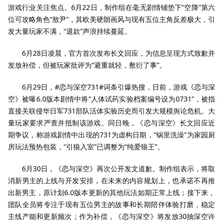
游戏行业关注焦点。6月22日，制作组在毫无剧情铺垫下“空降”第六
位可攻略角色“敖尹”，其欧美硬朗画风与现有五位主角反差极大，引
发大量玩家不满，“退款”声浪持续蔓延。
6月28日凌晨，官方首次发布长文回应，为信息呈现方式致歉并
发放补偿，但被玩家批评为“避重就轻，敷衍了事”。
6月29日，#恋与深空731#词条引爆热搜，日前，游戏《恋与深
空》被曝6.0版本剧情中将“人体试药实验档案编号设为0731”，被指
直接关联侵华日军731部队活体实验历史而引发大规模舆论危机。大
量玩家要求严查并抵制该游戏。同日晚，《恋与深空》长文回应近
期争议，称游戏剧情中出现的731为虚构日期，“锅里洗澡”为家园厨
房玩法预热包装，“引狼入室”已调整为“纯爱狼王”。
6月30日，《恋与深空》再次公开发文道歉。制作组表示，将取
消新男主的上线与开发安排，在未来的内容规划上，也承诺不再推
出新男主，原计划6.0版本更新的其他玩法如期正常上线；接下来，
团队全员将专注于现有五位男主的故事和长期陪伴体验打磨，稳定
主线产能和更新频次；作为补偿，《恋与深空》将发放30抽深空许