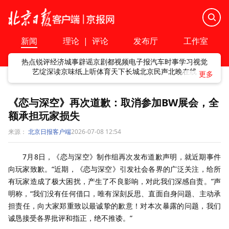
新闻
理论
|
评论
发布厅
工作室
热点
锐评
经济
城事
辟谣
京剧
都视频
电子报
汽车
时事
学习
视觉
艺绽
深读
京味
纸上听
体育
天下
长城
北京民声
北晚在线
《恋与深空》再次道歉：取消参加BW展会，全
额承担玩家损失
来源：
北京日报客户端
2026-07-08 12:54
7月8日，《恋与深空》制作组再次发布道歉声明，就近期事件
向玩家致歉。“近期，《恋与深空》引发社会各界的广泛关注，给所
有玩家造成了极大困扰，产生了不良影响，对此我们深感自责。”声
明称，“我们没有任何借口，唯有深刻反思、直面自身问题、主动承
担责任，向大家郑重致以最诚挚的歉意！对本次暴露的问题，我们
诚恳接受各界批评和指正，绝不推诿。”