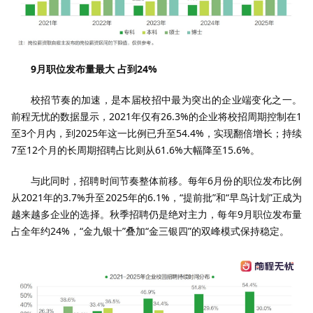
9
月职位发布量最大 占到
24%
校招节奏的加速，是本届校招中最为突出的企业端变化之一。
前程无忧的数据显示，
2021
年仅有
26.3%
的企业将校招周期控制在
1
至
3
个月内，到
2025
年这一比例已升至
54.4%
，实现翻倍增长；持续
7
至
12
个月的长周期招聘占比则从
61.6%
大幅降至
15.6%
。
与此同时，招聘时间节奏整体前移。每年
6
月份的职位发布比例
从
2021
年的
3.7%
升至
2025
年的
6.1%
，
“
提前批”和“早鸟计划”正成为
越来越多企业的选择。秋季招聘仍是绝对主力，每年
9
月职位发布量
占全年约
24%
，“金九银十”叠加“金三银四”的双峰模式保持稳定。