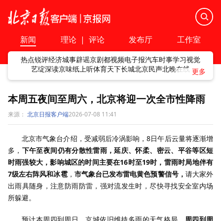
新闻
理论
|
评论
发布厅
工作室
热点
锐评
经济
城事
辟谣
京剧
都视频
电子报
汽车
时事
学习
视觉
艺绽
深读
京味
纸上听
体育
天下
长城
北京民声
北晚在线
本周五夜间至周六，北京将迎一次全市性降雨
来源：
北京日报客户端
2026-07-08 11:41
北京市气象台介绍，受减弱后冷涡影响，8日午后云量将逐渐增
多，
下午至夜间仍有分散性雷雨，延庆、怀柔、密云、平谷等区短
时雨强较大，影响城区的时间主要在16时至19时，雷雨时局地伴有
7级左右阵风和冰雹
，
市气象台已发布雷电黄色预警信号，
请大家外
出雨具随身，注意防雨防雷，强对流发生时，尽快寻找安全室内场
所躲避。
预计本周四到周日，京城依旧维持多雨的天气格局，
周四到周