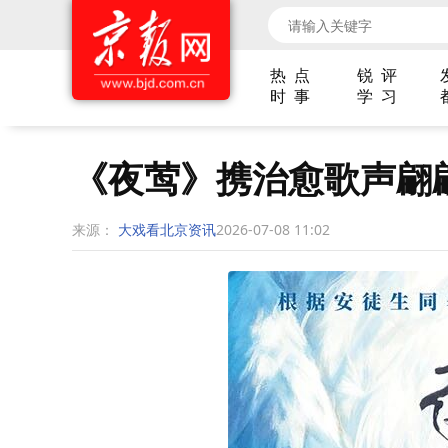
热 点
锐 评
时 事
学 习
《夜莺》携治愈歌声翩
来源：
大戏看北京资讯
2026-07-08 11:02