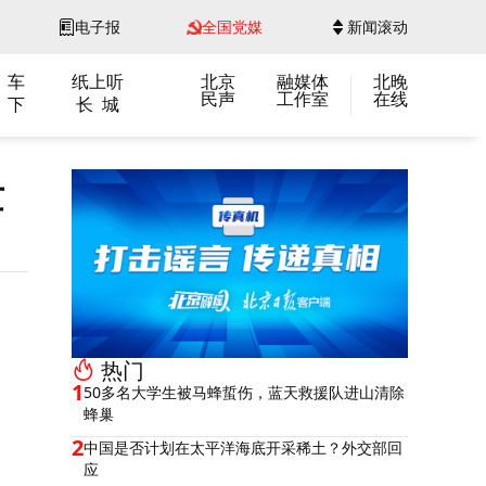
电子报
全国党媒
新闻滚动
 车
纸上听
北京
融媒体
北晚
民声
工作室
在线
 下
长 城
量
热门
1
50多名大学生被马蜂蜇伤，蓝天救援队进山清除
蜂巢
2
中国是否计划在太平洋海底开采稀土？外交部回
应