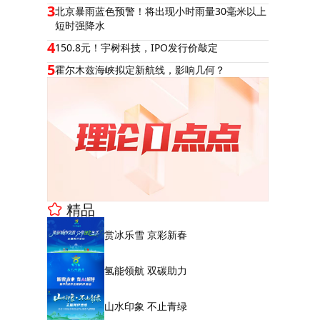
3
北京暴雨蓝色预警！将出现小时雨量30毫米以上
短时强降水
4
150.8元！宇树科技，IPO发行价敲定
5
霍尔木兹海峡拟定新航线，影响几何？
精品
赏冰乐雪 京彩新春
氢能领航 双碳助力
山水印象 不止青绿