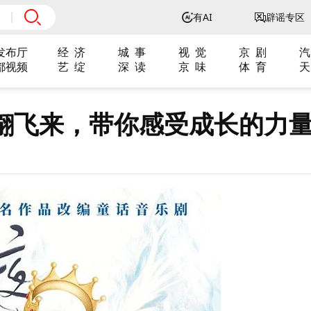
有AI
辟谣专区
发布厅
经 济
城 事
视 觉
京 剧
汽
都视频
艺 绽
深 读
京 味
体 育
天
翩飞来，带你感受成长的力