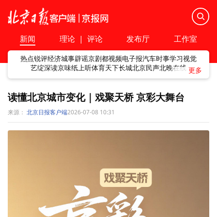
新闻
理论
|
评论
发布厅
工作室
热点
锐评
经济
城事
辟谣
京剧
都视频
电子报
汽车
时事
学习
视觉
艺绽
深读
京味
纸上听
体育
天下
长城
北京民声
北晚在线
读懂北京城市变化｜戏聚天桥 京彩大舞台
来源：
北京日报客户端
2026-07-08 10:31