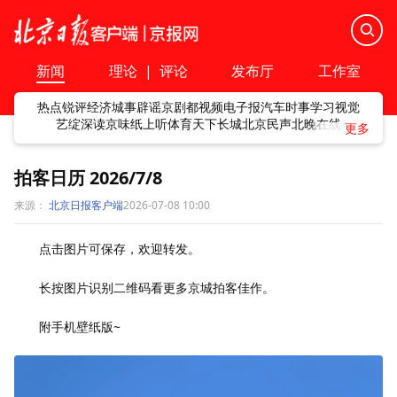
新闻
理论
|
评论
发布厅
工作室
热点
锐评
经济
城事
辟谣
京剧
都视频
电子报
汽车
时事
学习
视觉
艺绽
深读
京味
纸上听
体育
天下
长城
北京民声
北晚在线
拍客日历 2026/7/8
来源：
北京日报客户端
2026-07-08 10:00
点击图片可保存，欢迎转发。
长按图片识别二维码看更多京城拍客佳作。
附手机壁纸版~