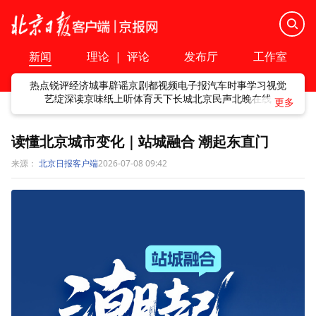
新闻
理论
|
评论
发布厅
工作室
热点
锐评
经济
城事
辟谣
京剧
都视频
电子报
汽车
时事
学习
视觉
艺绽
深读
京味
纸上听
体育
天下
长城
北京民声
北晚在线
读懂北京城市变化｜站城融合 潮起东直门
来源：
北京日报客户端
2026-07-08 09:42