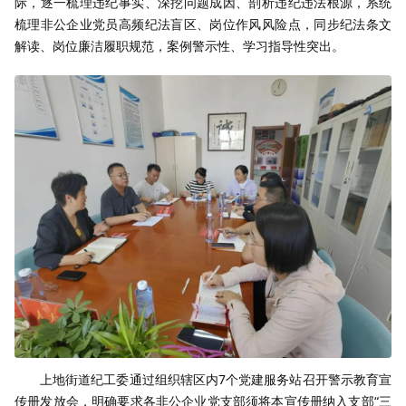
际，逐一梳理违纪事实、深挖问题成因、剖析违纪违法根源，系统
梳理非公企业党员高频纪法盲区、岗位作风风险点，同步纪法条文
解读、岗位廉洁履职规范，案例警示性、学习指导性突出。
上地街道纪工委通过组织辖区内7个党建服务站召开警示教育宣
传册发放会，明确要求各非公企业党支部须将本宣传册纳入支部“三