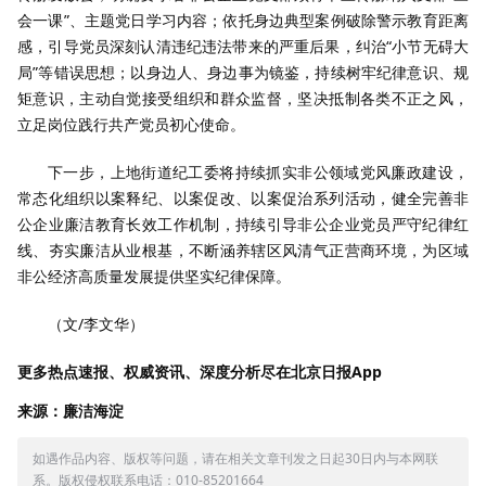
会一课”、主题党日学习内容；依托身边典型案例破除警示教育距离
感，引导党员深刻认清违纪违法带来的严重后果，纠治“小节无碍大
局”等错误思想；以身边人、身边事为镜鉴，持续树牢纪律意识、规
矩意识，主动自觉接受组织和群众监督，坚决抵制各类不正之风，
立足岗位践行共产党员初心使命。
下一步，上地街道纪工委将持续抓实非公领域党风廉政建设，
常态化组织以案释纪、以案促改、以案促治系列活动，健全完善非
公企业廉洁教育长效工作机制，持续引导非公企业党员严守纪律红
线、夯实廉洁从业根基，不断涵养辖区风清气正营商环境，为区域
非公经济高质量发展提供坚实纪律保障。
（文/李文华）
更多热点速报、权威资讯、深度分析尽在北京日报App
来源：廉洁海淀
如遇作品内容、版权等问题，请在相关文章刊发之日起30日内与本网联
系。版权侵权联系电话：010-85201664