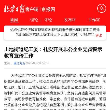
新闻
理论
|
评论
发布厅
工作室
热点
锐评
经济
城事
辟谣
京剧
都视频
电子报
汽车
时事
学习
视觉
艺绽
深读
京味
纸上听
体育
天下
长城
北京民声
北晚在线
上地街道纪工委：扎实开展非公企业党员警示
教育宣传工作
来源：
廉洁海淀
2026-07-08 08:33
为持续筑牢非公企业党员拒腐防变思想防线，扎实推进“两新”组
织党风廉政建设工作，推动全面从严治党向非公领域纵深延伸、落
地见效，近日，上地街道纪工委结合辖区非公党员违纪违法案例，
编制印发非公企业党员警示教育宣传册，坚持以身边案例开展警示
教育，实现警示教育精准化、常态化。宣传册精选近年辖区、通报
处置的非公企业党员违纪违法典型案例，紧扣非公企业经营管理实