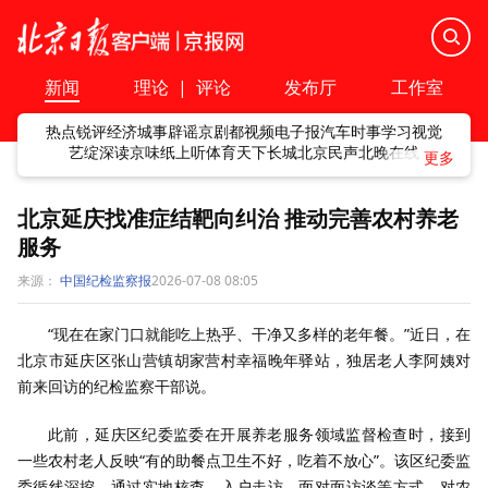
新闻
理论
|
评论
发布厅
工作室
热点
锐评
经济
城事
辟谣
京剧
都视频
电子报
汽车
时事
学习
视觉
艺绽
深读
京味
纸上听
体育
天下
长城
北京民声
北晚在线
北京延庆找准症结靶向纠治 推动完善农村养老
服务
来源：
中国纪检监察报
2026-07-08 08:05
“现在在家门口就能吃上热乎、干净又多样的老年餐。”近日，在
北京市延庆区张山营镇胡家营村幸福晚年驿站，独居老人李阿姨对
前来回访的纪检监察干部说。
此前，延庆区纪委监委在开展养老服务领域监督检查时，接到
一些农村老人反映“有的助餐点卫生不好，吃着不放心”。该区纪委监
委循线深挖，通过实地核查、入户走访、面对面访谈等方式，对农