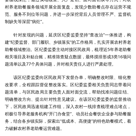
村养老助餐服务领域开展全面复盘，发现少数助餐点存在运营不规
范、服务不到位等问题，并进一步深挖背后人员管理不严、监督机
制缺失等深层“病灶”。
针对发现的问题，延庆区纪委监委坚持“查改治”一体推进，构
建“纪委监督、部门履职、乡镇落实”的工作格局，扎实开展农村养老
助餐领域整治。区纪委监委主动对接区民政局，梳理近5年养老助餐
相关项目及补贴台账，精准筛查疑点数据，最终摸排形成3类16项问
题清单以及77个具体问题，并对相关责任人进行严肃处理。
该区纪委监委向区民政局下发督办单，明确整改时限、细化整
改要求，全程跟踪督促整改落实。区纪委监委相关负责同志带着问
题清单，与区民政局主要负责人面对面交流，帮助找准问题症结、
明确整改方向、提出针对性意见建议。在该区纪委监委的监督推动
下，区民政局迅速组建工作组，深入农村一线排查梳理难点堵点，
积极引导养老服务机构“开门办食堂”、动员社会餐饮企业参与助餐服
务，结合各乡镇实际，探索出“低成本、高便捷”的特色助餐模式，着
力破解农村养老助餐运营难题。