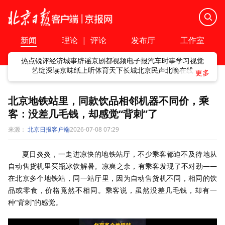
新闻
理论
|
评论
发布厅
工作室
热点
锐评
经济
城事
辟谣
京剧
都视频
电子报
汽车
时事
学习
视觉
艺绽
深读
京味
纸上听
体育
天下
长城
北京民声
北晚在线
北京地铁站里，同款饮品相邻机器不同价，乘
客：没差几毛钱，却感觉“背刺”了
来源：
北京日报客户端
2026-07-08 07:29
夏日炎炎，一走进凉快的地铁站厅，不少乘客都迫不及待地从
自动售货机里买瓶冰饮解暑。凉爽之余，有乘客发现了不对劲——
在北京多个地铁站，同一站厅里，因为自动售货机不同，相同的饮
品或零食，价格竟然不相同。乘客说，虽然没差几毛钱，却有一
种“背刺”的感觉。