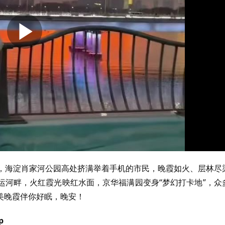
晚，海淀肖家河公园高处挤满举着手机的市民，晚霞如火、层林尽
运河畔，火红霞光映红水面，京华福满园变身“梦幻打卡地”，众
美晚霞伴你好眠，晚安！
p