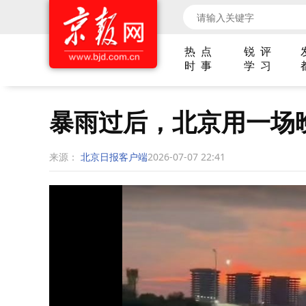
热 点
锐 评
时 事
学 习
暴雨过后，北京用一场
来源：
北京日报客户端
2026-07-07 22:41