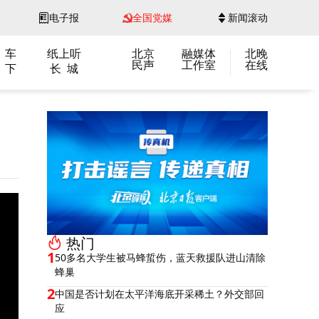
电子报
全国党媒
新闻滚动
 车
纸上听
北京
融媒体
北晚
民声
工作室
在线
 下
长 城
热门
1
50多名大学生被马蜂蜇伤，蓝天救援队进山清除
蜂巢
2
中国是否计划在太平洋海底开采稀土？外交部回
应