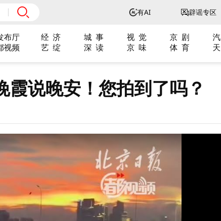
有AI
辟谣专区
发布厅
经 济
城 事
视 觉
京 剧
汽
都视频
艺 绽
深 读
京 味
体 育
天
晚霞说晚安！您拍到了吗？