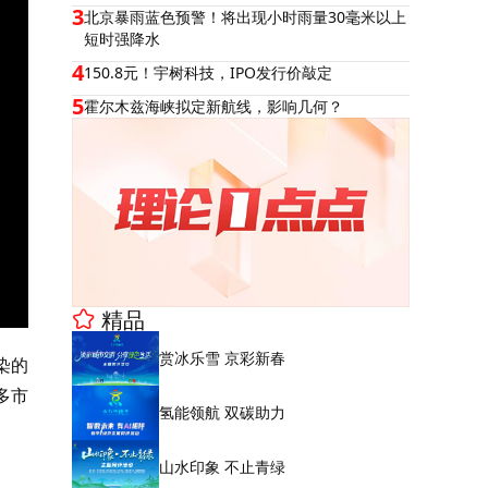
3
北京暴雨蓝色预警！将出现小时雨量30毫米以上
短时强降水
4
150.8元！宇树科技，IPO发行价敲定
5
霍尔木兹海峡拟定新航线，影响几何？
精品
赏冰乐雪 京彩新春
染的
多市
氢能领航 双碳助力
山水印象 不止青绿