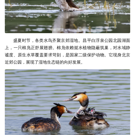
盛夏时节，各类水鸟齐聚京郊湿地。昌平白浮泉公园北园湖面
上，一只棉凫正舒展翅膀。棉凫依赖挺水植物隐蔽筑巢，对水域静
谧度、原生水草覆盖要求苛刻，是国家二级保护动物。它现身北京
近郊公园，展现了湿地生态链的向好发展。