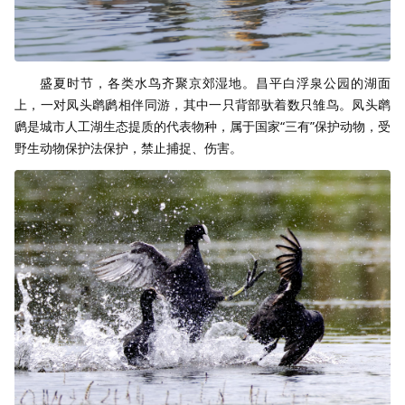
盛夏时节，各类水鸟齐聚京郊湿地。昌平白浮泉公园的湖面
上，一对凤头䴙䴘相伴同游，其中一只背部驮着数只雏鸟。凤头䴙
䴘是城市人工湖生态提质的代表物种，属于国家“三有”保护动物，受
野生动物保护法保护，禁止捕捉、伤害。