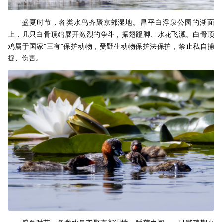
盛夏时节，各类水鸟齐聚京郊湿地。昌平白浮泉公园的湖面
上，几只白骨顶鸡展开激烈的争斗，振翅蹬脚、水花飞溅。白骨顶
鸡属于国家“三有”保护动物，受野生动物保护法保护，禁止私自捕
捉、伤害。