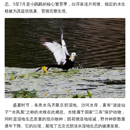
态。5至7月是小鸊鷉的核心繁育季，白浮泉连片荷塘、稳定的水生
植被为其提供筑巢、育雏完整生境。
盛夏时节，各类水鸟齐聚京郊湿地。沙河水库，素有“凌波仙
子”“水凤凰”之称的水雉在此栖息。水雉属于国家“三有”保护动物，
同时是湿地生态质量的指示物种；因荷塘湿地缩减，野外种群数量
逐年下降。它的出现，展现了北京北部淡水湿地生态的健康发展。