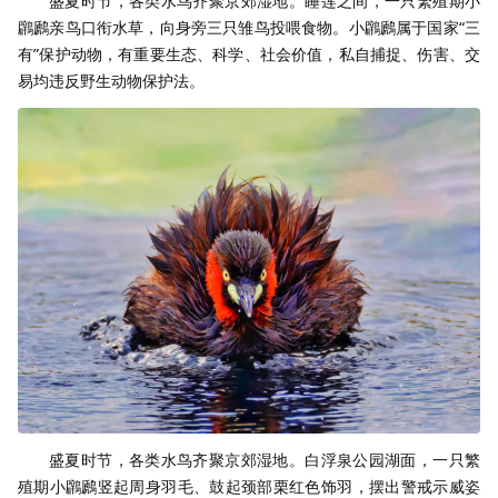
盛夏时节，各类水鸟齐聚京郊湿地。睡莲之间，一只繁殖期小
鸊鷉亲鸟口衔水草，向身旁三只雏鸟投喂食物。小鸊鷉属于国家“三
有”保护动物，有重要生态、科学、社会价值，私自捕捉、伤害、交
易均违反野生动物保护法。
盛夏时节，各类水鸟齐聚京郊湿地。白浮泉公园湖面，一只繁
殖期小鸊鷉竖起周身羽毛、鼓起颈部栗红色饰羽，摆出警戒示威姿