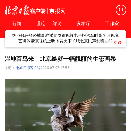
新闻
理论
|
评论
发布厅
工作室
热点
锐评
经济
城事
辟谣
京剧
都视频
电子报
汽车
时事
学习
视觉
艺绽
深读
京味
纸上听
体育
天下
长城
北京民声
北晚在线
湿地百鸟来，北京绘就一幅靓丽的生态画卷
来源：
北京日报客户端
2026-07-07 17:56