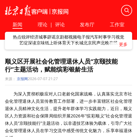
新闻
理论
|
评论
发布厅
工作室
热点
锐评
经济
城事
辟谣
京剧
都视频
电子报
汽车
时事
学习
视觉
艺绽
深读
京味
纸上听
体育
天下
长城
北京民声
北晚在线
顺义区开展社会化管理退休人员“京颐技能
行”主题活动，赋能缤彩银龄生活
来源：
京报网
2026-07-07 21:27
为深入贯彻积极应对人口老龄化国家战略，认真落实北京市社
会化管理退休人员宣传教育工作部署，进一步丰富辖区社会化管理
退休人员精神文化生活，提升老年群体学习实践能力，近日，顺义
区人力资源和社会保障局组织开展2026年“缤彩顺义”社会化管理退
休人员“京颐技能行”主题活动，以非遗技艺体验为载体，引导广大社
会化管理退休人员在学习交流中感受传统文化魅力，乐享幸福退休