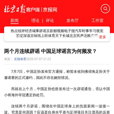
新闻
理论
|
评论
发布厅
工作室
热点
锐评
经济
城事
辟谣
京剧
都视频
电子报
汽车
时事
学习
视觉
艺绽
深读
京味
纸上听
体育
天下
长城
北京民声
北晚在线
两个月连续辟谣 中国足球谣言为何频发？
来源：
京报体育
2026-07-07 21:22
7‌月7日，中国足协发布官方通报，称暂未收到佛得角足协关于
邀请赛的正式邀约，因此不存在婉拒情况。
而就在上个月，中国足协也曾发布过一次辟谣通告，‌否认中国
小将海外夺冠遭足协处罚。
连续两个月辟谣，围绕在中国足球身上的负面新闻一波接一
波。究竟是何原因？应该是自身水平差与足球项目关注度高的反差