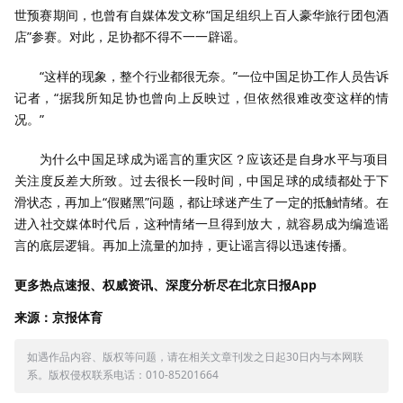
世预赛期间，也曾有自媒体发文称“国足组织上百人豪华旅行团包酒
店”参赛。对此，足协都不得不一一辟谣。
“这样的现象，整个行业都很无奈。”一位中国足协工作人员告诉
记者，“据我所知足协也曾向上反映过，但依然很难改变这样的情
况。”
为什么中国足球成为谣言的重灾区？应该还是自身水平与项目
关注度反差大所致。过去很长一段时间，中国足球的成绩都处于下
滑状态，再加上“假赌黑”问题，都让球迷产生了一定的抵触情绪。在
进入社交媒体时代后，这种情绪一旦得到放大，就容易成为编造谣
言的底层逻辑。再加上流量的加持，更让谣言得以迅速传播。
更多热点速报、权威资讯、深度分析尽在北京日报App
来源：京报体育
如遇作品内容、版权等问题，请在相关文章刊发之日起30日内与本网联
系。版权侵权联系电话：010-85201664