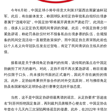
今年6月初，中国足球小将夺得意大利第37届西吉斯蒙迪杯冠
军。此后，有自媒体发文，称因球队未经足协审批私自组织出境参
赛属于“违规夺冠”，中国足协“即将展开调查并严肃处罚”。此消息一
出，很多人认定足协无视民间青训的突破。此后，中国足协青少部
紧急辟谣，称处罚条款仅针对不报备私自出境参赛的队伍，合规报
备的民间交流活动一直都受政策保护。而中国足协主席宋凯此前也
以个人名义向夺冠队伍发去过贺电，肯定了民间青训自主练兵的价
值。
接着就是关于佛得角足协邀约的传闻，该传闻的落点在中国足
协婉拒了对方的邀约。对此，足协不得不再次紧急辟谣，称目前邀
约仅限于口头，尚未接到书面的正式邀约，因此不存在婉拒的情
况。此外，足协始终秉持开放合作的对外交流原则，对与佛得角足
协及各国家地区足球协会进行赛事交流持开放态度。
当然，这不是中国足协辟得最离谱的谣言。从足协要求“苏超改
名”到苏州拒绝国足集训，再到裁判员唐顺齐心梗去世，中国足协去
年曾在十几天内三次深陷网络谣言的侵袭。此外，在2022年卡塔尔