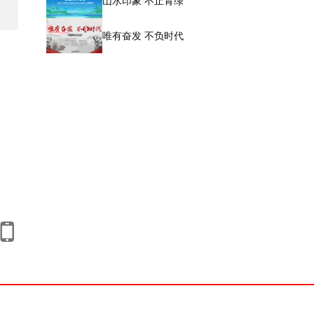
山水印象 不止青绿
唯有奋发 不负时代