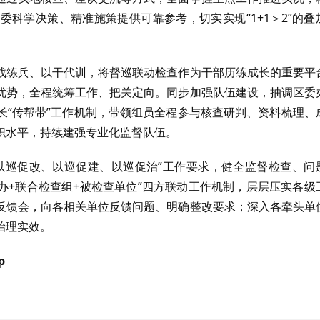
委科学决策、精准施策提供可靠参考，切实实现“
1+1
＞
2
”的叠
战练兵、以干代训，将督巡联动检查作为干部历练成长的重要平
优势，全程统筹工作、把关定向。同步加强队伍建设，抽调区委
长“传帮带”工作机制，带领组员全程参与核查研判、资料梳理、
职水平，持续建强专业化监督队伍。
以巡促改、以巡促建、以巡促治”工作要求，健全监督检查、问
办
+
联合检查组
+
被检查单位”四方联动工作机制，层层压实各级
反馈会，向各相关单位反馈问题、明确整改要求；深入各牵头单
治理实效。
p