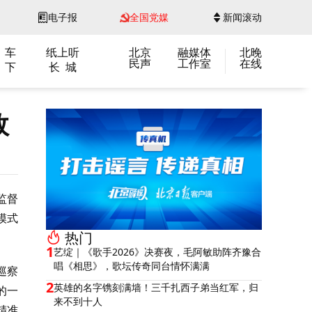
电子报
全国党媒
新闻滚动
 车
纸上听
北京
融媒体
北晚
民声
工作室
在线
 下
长 城
效
监督
模式
热门
1
艺绽｜《歌手2026》决赛夜，毛阿敏助阵齐豫合
唱《相思》，歌坛传奇同台情怀满满
巡察
2
英雄的名字镌刻满墙！三千扎西子弟当红军，归
的一
来不到十人
精准