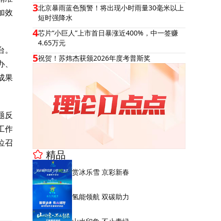
3
北京暴雨蓝色预警！将出现小时雨量30毫米以上
加效
短时强降水
4
芯片“小巨人”上市首日暴涨近400%，中一签赚
4.65万元
台。
5
祝贺！苏炜杰获颁2026年度考普斯奖
办、
成果
题反
工作
位召
精品
赏冰乐雪 京彩新春
氢能领航 双碳助力