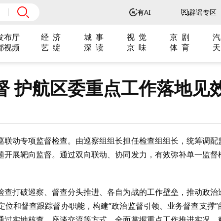
有AI
辟谣专区
发布厅
经 济
城 事
视 觉
京 剧
汽
都视频
艺 绽
深 读
京 味
体 育
天
督 护航区委重点工作落地见
巡联动专项监督检查。由巡察组组长担任检查组组长，统筹调配
题开展靶向监督。通过双向联动、协同发力，有效弥补单一监督
检查打破巡察、督查分头推进、各自为战的工作壁垒，推动政治
定位和督查跟踪督办职能，构建“政治监督引领、业务督查支撑”
通过实地核查、座谈交流等方式，全面掌握重点工作推进实况，