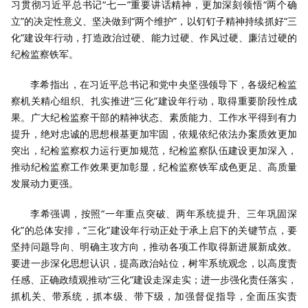
习贯彻习近平总书记“七一”重要讲话精神，更加深刻领悟“两个确
立”的决定性意义、坚决做到“两个维护”，以钉钉子精神持续抓好“三
化”建设年行动，打造政治过硬、能力过硬、作风过硬、廉洁过硬的
纪检监察铁军。
李希指出，在习近平总书记和党中央坚强领导下，各级纪检监
察机关精心组织、扎实推进“三化”建设年行动，取得重要阶段性成
果。广大纪检监察干部的精神状态、素质能力、工作水平得到有力
提升，绝对忠诚的思想根基更加牢固，依规依纪依法办案质效更加
突出，纪检监察权力运行更加规范，纪检监察队伍建设更加深入，
推动纪检监察工作效果更加彰显，纪检监察铁军成色更足、高质量
发展动力更强。
李希强调，按照“一年重点突破、两年系统提升、三年巩固深
化”的总体安排，“三化”建设年行动正处于承上启下的关键节点，要
坚持问题导向、明确主攻方向，推动各项工作取得新进展新成效。
要进一步深化思想认识，提高政治站位，树牢系统观念，以高度责
任感、正确政绩观推动“三化”建设走深走实；进一步强化责任落实，
抓机关、带系统，抓本级、带下级，加强督促指导，全面压实责