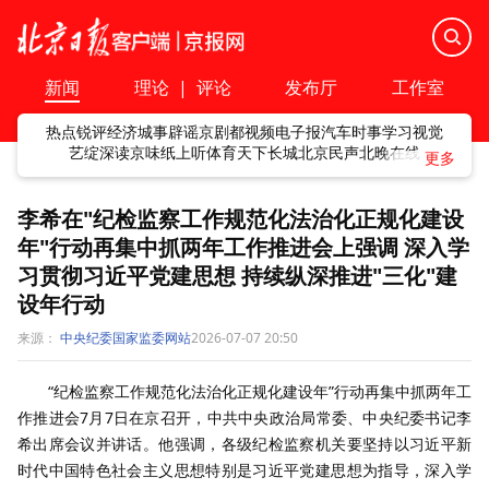
新闻
理论
|
评论
发布厅
工作室
热点
锐评
经济
城事
辟谣
京剧
都视频
电子报
汽车
时事
学习
视觉
艺绽
深读
京味
纸上听
体育
天下
长城
北京民声
北晚在线
李希在"纪检监察工作规范化法治化正规化建设
年"行动再集中抓两年工作推进会上强调 深入学
习贯彻习近平党建思想 持续纵深推进"三化"建
设年行动
来源：
中央纪委国家监委网站
2026-07-07 20:50
“纪检监察工作规范化法治化正规化建设年”行动再集中抓两年工
作推进会7月7日在京召开，中共中央政治局常委、中央纪委书记李
希出席会议并讲话。他强调，各级纪检监察机关要坚持以习近平新
时代中国特色社会主义思想特别是习近平党建思想为指导，深入学