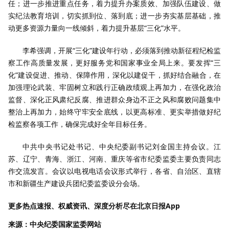
任；进一步推进重点任务，着力提升办案质效、加强队伍建设、做
实纪法教育培训，切实抓到位、落到底；进一步夯实基层基础，推
动更多资源力量向一线倾斜，着力提升基层“三化”水平。
李希强调，开展“三化”建设年行动，必须落到推动新征程纪检监
察工作高质量发展，更好服务党和国家事业全局上来。要发挥“三
化”建设促进、推动、保障作用，深化以建促干，抓好结合融合，在
加强理论武装、牢固树立和践行正确政绩观上再加力，在强化政治
监督、深化正风肃纪反腐、推进群众身边不正之风和腐败问题集中
整治上再加力，始终守牢安全底线，以更高标准、更实举措做好纪
检监察各项工作，确保完成好全年目标任务。
中共中央书记处书记、中央纪委副书记刘金国主持会议。江
苏、辽宁、青海、浙江、河南、重庆等省市纪委监委主要负责同志
作交流发言。会议以电视电话会议形式举行，各省、自治区、直辖
市和新疆生产建设兵团纪委监委设分会场。
更多热点速报、权威资讯、深度分析尽在北京日报App
来源：中央纪委国家监委网站