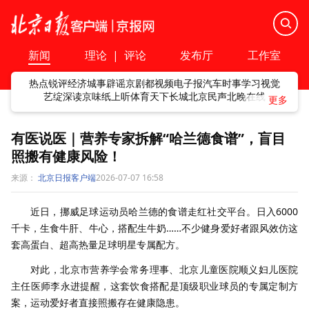
新闻
理论
|
评论
发布厅
工作室
热点
锐评
经济
城事
辟谣
京剧
都视频
电子报
汽车
时事
学习
视觉
艺绽
深读
京味
纸上听
体育
天下
长城
北京民声
北晚在线
有医说医｜营养专家拆解“哈兰德食谱”，盲目
照搬有健康风险！
来源：
北京日报客户端
2026-07-07 16:58
近日，挪威足球运动员哈兰德的食谱走红社交平台。日入6000
千卡，生食牛肝、牛心，搭配生牛奶……不少健身爱好者跟风效仿这
套高蛋白、超高热量足球明星专属配方。
对此，北京市营养学会常务理事、北京儿童医院顺义妇儿医院
主任医师李永进提醒，这套饮食搭配是顶级职业球员的专属定制方
案，运动爱好者直接照搬存在健康隐患。