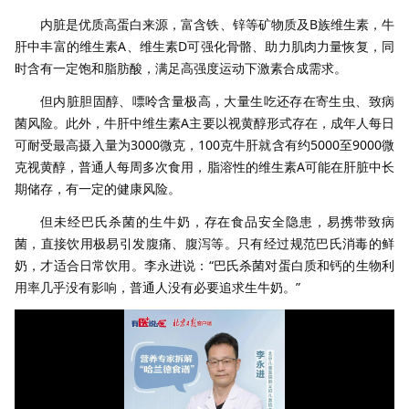
内脏是优质高蛋白来源，富含铁、锌等矿物质及B族维生素，牛
肝中丰富的维生素A、维生素D可强化骨骼、助力肌肉力量恢复，同
时含有一定饱和脂肪酸，满足高强度运动下激素合成需求。
但内脏胆固醇、嘌呤含量极高，大量生吃还存在寄生虫、致病
菌风险。此外，牛肝中维生素A主要以视黄醇形式存在，成年人每日
可耐受最高摄入量为3000微克，100克牛肝就含有约5000至9000微
克视黄醇，普通人每周多次食用，脂溶性的维生素A可能在肝脏中长
期储存，有一定的健康风险。
但未经巴氏杀菌的生牛奶，存在食品安全隐患，易携带致病
菌，直接饮用极易引发腹痛、腹泻等。只有经过规范巴氏消毒的鲜
奶，才适合日常饮用。李永进说：“巴氏杀菌对蛋白质和钙的生物利
用率几乎没有影响，普通人没有必要追求生牛奶。”