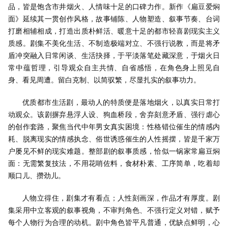
品，皆是饱含市井烟火、人情味十足的口碑力作。新作《扁豆爱焖
面》延续其一贯创作风格，故事铺陈、人物塑造、叙事节奏、台词
打磨相辅相成，打造出质朴鲜活、暖意十足的都市轻喜剧现实主义
质感。剧集不美化生活、不制造极端对立、不强行说教，而是将矛
盾冲突融入日常闲谈、生活抉择，于平淡落笔处藏深意，于烟火日
常中蕴哲理，引导观众自主共情、自省感悟，在角色身上照见自
身、看见周遭。留白克制、以简驭繁，尽显扎实的叙事功力。
优质都市生活剧，最动人的特质便是落地烟火，以真实日常打
动观众。该剧摒弃悬浮人设、狗血桥段，舍弃刻意矛盾、强行虐心
的创作套路，聚焦当代中年男女真实困境：性格错位催生的情感内
耗、脱离现实的情感执念、俗世诱惑催生的人性摇摆，皆是千家万
户屡见不鲜的现实难题。整部剧的叙事质感，恰似一锅家常扁豆焖
面：无需繁复技法，不用花哨佐料，食材朴素、工序简单，吃着却
顺口儿、攒劲儿。
人物立得住，剧集才有看点；人性刻画深，作品才有厚度。剧
集采用中立客观的叙事视角，不审判角色、不强行定义对错，赋予
每个人物行为合理的动机。剧中角色皆平凡普通，优缺点鲜明，心