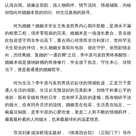
认清自我。就像这部剧，借人物羁绊、情节流转、情感铺陈，内核
却指向对婚姻本质的叩问、对生活真相的探寻。
何为婚姻？婚姻并非女主角袁胜男内心期许那般，是滴水不漏
的精密工程，强求零瑕疵的完美。婚姻本是一场漫长磨合，贵在彼
此包容坚守而非争论高下，重在用心经营而非功利算计。世间罕见
天生契合的伴侣，长久婚姻全靠双向包容、彼此守护。依照剧情走
向，历经离婚、复婚的“一通折腾”之后，李中原与袁胜男终将醒悟：
婚姻本就是接纳缺憾的终身修行，学会放下执念、守住本心、珍惜
当下，便是最通透的婚姻哲学。
何为生活？李中原与袁胜男跌宕起伏的情感轨迹，正是万千普
通人生活的缩影。生活从无预设好的完美剧本，却恪守朴素公平的
准则：既有安稳有序的日常，也有猝不及防的遗憾；既有细碎平淡
的烟火，也有同舟共济的温情。婚姻贵在包容，生活贵在知足。一
碗扁豆焖面，是李中原的心爱吃食，更是二人剪不断的情感羁绊，
藏着最朴素的人间烟火，也承载最绵长的温柔情意。
导演刘家成深耕现实题材，《情满四合院》《正阳门下》等作