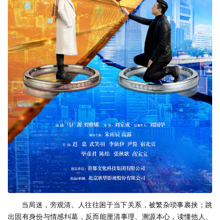
当局迷，旁观清。人往往困于当下关系，被繁杂琐事裹挟；跳
出固有身份与情感纠葛，反而能厘清事理、溯源本心，读懂他人、