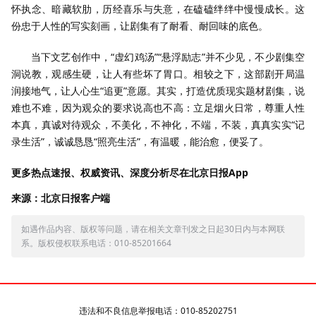
怀执念、暗藏软肋，历经喜乐与失意，在磕磕绊绊中慢慢成长。这
份忠于人性的写实刻画，让剧集有了耐看、耐回味的底色。
当下文艺创作中，“虚幻鸡汤”“悬浮励志”并不少见，不少剧集空
洞说教，观感生硬，让人有些坏了胃口。相较之下，这部剧开局温
润接地气，让人心生“追更”意愿。其实，打造优质现实题材剧集，说
难也不难，因为观众的要求说高也不高：立足烟火日常，尊重人性
本真，真诚对待观众，不美化，不神化，不端，不装，真真实实“记
录生活”，诚诚恳恳“照亮生活”，有温暖，能治愈，便妥了。
更多热点速报、权威资讯、深度分析尽在北京日报App
来源：北京日报客户端
如遇作品内容、版权等问题，请在相关文章刊发之日起30日内与本网联
系。版权侵权联系电话：010-85201664
违法和不良信息举报电话：010-85202751