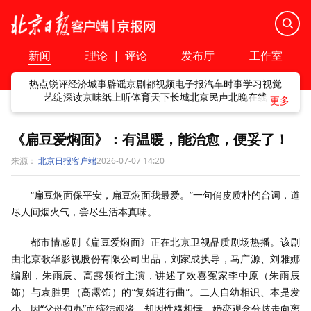
新闻
理论
|
评论
发布厅
工作室
热点
锐评
经济
城事
辟谣
京剧
都视频
电子报
汽车
时事
学习
视觉
艺绽
深读
京味
纸上听
体育
天下
长城
北京民声
北晚在线
《扁豆爱焖面》：有温暖，能治愈，便妥了！
来源：
北京日报客户端
2026-07-07 14:20
“扁豆焖面保平安，扁豆焖面我最爱。”一句俏皮质朴的台词，道
尽人间烟火气，尝尽生活本真味。
都市情感剧《扁豆爱焖面》正在北京卫视品质剧场热播。该剧
由北京歌华影视股份有限公司出品，刘家成执导，马广源、刘雅娜
编剧，朱雨辰、高露领衔主演，讲述了欢喜冤家李中原（朱雨辰
饰）与袁胜男（高露饰）的“复婚进行曲”。二人自幼相识、本是发
小，因“父母包办”而缔结姻缘，却因性格相悖、婚恋观念分歧走向离