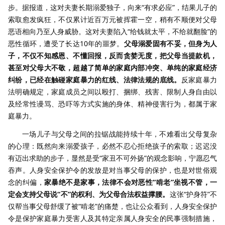
步。据报道，这对夫妻长期溺爱独子，向来“有求必应”，结果儿子的
索取愈发疯狂，不仅累计近百万元被挥霍一空，稍有不顺便对父母
恶语相向乃至人身威胁。这对夫妻陷入“给钱就太平，不给就翻脸”的
恶性循环，遭受了长达10年的噩梦。
父母溺爱固有不妥，但身为人
子，不仅不知感恩、不懂回报，反而贪婪无度，把父母当提款机，
甚至对父母大不敬，超越了简单的家庭内部冲突、单纯的家庭经济
纠纷，已经在触碰家庭暴力的红线、法律法规的底线。
反家庭暴力
法明确规定，家庭成员之间以殴打、捆绑、残害、限制人身自由以
及经常性谩骂、恐吓等方式实施的身体、精神侵害行为，都属于家
庭暴力。
一场儿子与父母之间的拉锯战能持续十年，不难看出父母复杂
的心理：既然向来溺爱孩子，必然不忍心拒绝孩子的索取；迟迟没
有迈出求助的步子，显然是受“家丑不可外扬”的观念影响，宁愿忍气
吞声。人身安全保护令的发放是对当事父母的保护，也是对世俗观
念的纠偏，
家暴绝不是家事，法律不会对恶性“啃老”坐视不管，一
定会支持父母说“不”的权利、为父母合法权益撑腰。
这张“护身符”不
仅帮当事父母舒缓了被“啃老”的痛楚，也让公众看到，人身安全保护
令是保护家庭暴力受害人及其特定亲属人身安全的民事强制措施，