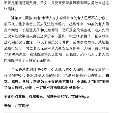
不管是配偶还是父母、子女，只要遭受家暴风险都可以勇敢举起这
张盾牌。
近年来，因被“啃老”申请人身安全保护令的老人已经不在少数。
前不久，北京市密云区人民法院审理的一起案件中，94岁的老人因
房产纠纷，长期遭儿子和儿媳辱骂、恐吓及全天候监视，老人先后
三次向法院申请人身安全保护令；重庆一年近50岁男子一直依赖年
过八旬的父母生活，不仅未感恩父母养育，反而多次辱骂、威胁甚
至殴打父母，两位老人无奈申请人身安全保护令；无锡一男子赖在
77岁母亲家里，在法院要求其迁出后，还骚扰、恐吓老人，老人也
向法院申请了人身安全保护令。
至亲关系走到对簿公堂，令人痛心也令人深思。法院发放的一
张张保护令，是对涉案人员的惩处，也是对其他子女的警示
。独
立、感恩、孝顺，本是为人子女的基本准则，不该因为“啃老”啃掉
了做人原则，否则，一定绕不过法律这块“硬骨头”。
更多热点速报、权威资讯、深度分析尽在北京日报App
来源：北京晚报