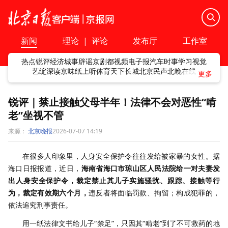
新闻
理论
|
评论
发布厅
工作室
热点
锐评
经济
城事
辟谣
京剧
都视频
电子报
汽车
时事
学习
视觉
艺绽
深读
京味
纸上听
体育
天下
长城
北京民声
北晚在线
锐评｜禁止接触父母半年！法律不会对恶性“啃
老”坐视不管
来源：
北京晚报
2026-07-07 14:19
在很多人印象里，人身安全保护令往往发给被家暴的女性。据
海口日报报道，近日，
海南省海口市琼山区人民法院给一对夫妻发
出人身安全保护令，裁定禁止其儿子实施骚扰、跟踪、接触等行
为，裁定有效期六个月，
违反者将面临罚款、拘留；构成犯罪的，
依法追究刑事责任。
用一纸法律文书给儿子“禁足”，只因其“啃老”到了不可救药的地